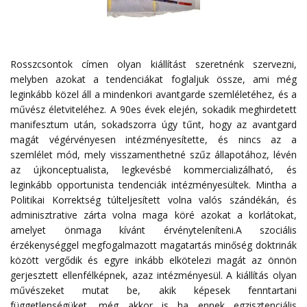
Rosszcsontok címen olyan kiállítást szeretnénk szervezni,
melyben azokat a tendenciákat foglaljuk össze, ami még
leginkább közel áll a mindenkori avantgarde szemléletéhez, és a
művész életviteléhez. A 90es évek elején, sokadik meghirdetett
manifesztum után, sokadszorra úgy tűnt, hogy az avantgard
magát végérvényesen intézményesítette, és nincs az a
szemlélet mód, mely visszamenthetné szűz állapotához, lévén
az újkonceptualista, legkevésbé kommercializálható, és
leginkább opportunista tendenciák intézményesültek. Mintha a
Politikai Korrektség túlteljesített volna valós szándékán, és
adminisztrative zárta volna maga köré azokat a korlátokat,
amelyet önmaga kívánt érvényteleníteni.A szociális
érzékenységgel megfogalmazott magatartás minőség doktrinák
között vergődik és egyre inkább elkötelezi magát az önnön
gerjesztett ellenfélképnek, azaz intézményesül. A kiállítás olyan
művészeket mutat be, akik képesek fenntartani
függetlenségüket, még akkor is ha ennek egzisztenciális