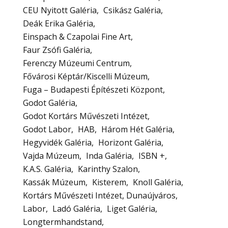
CEU Nyitott Galéria
Csikász Galéria
Deák Erika Galéria
Einspach & Czapolai Fine Art
Faur Zsófi Galéria
Ferenczy Múzeumi Centrum
Fővárosi Képtár/Kiscelli Múzeum
Fuga – Budapesti Építészeti Központ
Godot Galéria
Godot Kortárs Művészeti Intézet
Godot Labor
HAB
Három Hét Galéria
Hegyvidék Galéria
Horizont Galéria
Vajda Múzeum
Inda Galéria
ISBN +
K.A.S. Galéria
Karinthy Szalon
Kassák Múzeum
Kisterem
Knoll Galéria
Kortárs Művészeti Intézet, Dunaújváros
Labor
Ladó Galéria
Liget Galéria
Longtermhandstand