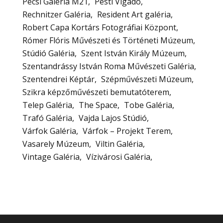
Pécsi Galéria M21
Pesti Vigadó
Rechnitzer Galéria
Resident Art galéria
Robert Capa Kortárs Fotográfiai Központ
Rómer Flóris Művészeti és Történeti Múzeum
Stúdió Galéria
Szent István Király Múzeum
Szentandrássy István Roma Művészeti Galéria
Szentendrei Képtár
Szépművészeti Múzeum
Szikra képzőművészeti bemutatóterem
Telep Galéria
The Space
Tobe Galéria
Trafó Galéria
Vajda Lajos Stúdió
Várfok Galéria
Várfok – Projekt Terem
Vasarely Múzeum
Viltin Galéria
Vintage Galéria
Vízivárosi Galéria