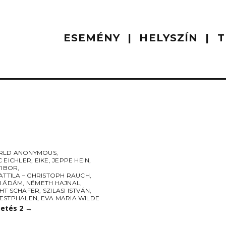
ESEMÉNY
HELYSZÍN
T
RLD ANONYMOUS
,
C EICHLER
,
EIKE
,
JEPPE HEIN
,
TIBOR
,
ATTILA – CHRISTOPH RAUCH
,
I ÁDÁM
,
NÉMETH HAJNAL
,
HT SCHAFER
,
SZILASI ISTVÁN
,
ESTPHALEN
,
EVA MARIA WILDE
etés 2
→