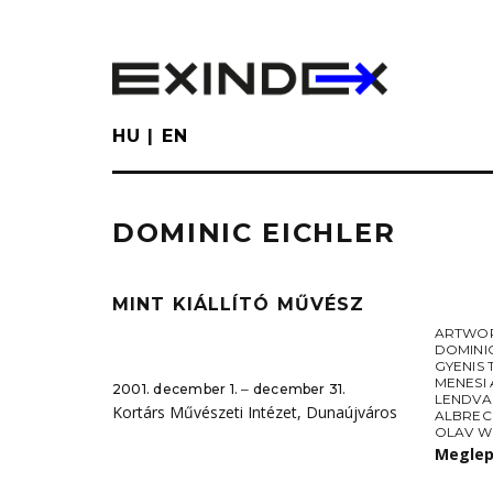
Skip
to
main
content
HU
EN
DOMINIC EICHLER
MINT KIÁLLÍTÓ MŰVÉSZ
ARTWO
DOMINI
GYENIS 
MENESI 
2001. december 1. ‒ december 31.
LENDVA
Kortárs Művészeti Intézet, Dunaújváros
ALBREC
OLAV W
Meglep