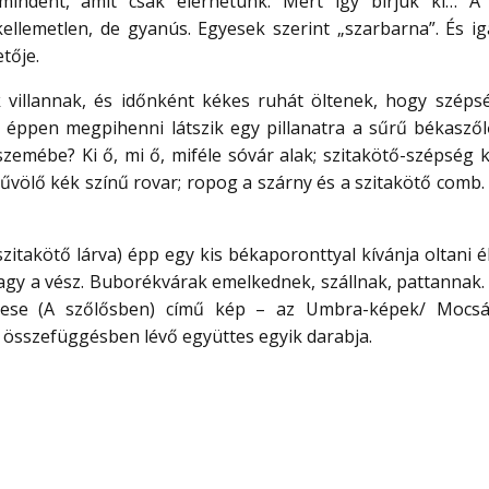
a mindent, amit csak elérhetünk. Mert így bírjuk ki… A
lemetlen, de gyanús. Egyesek szerint „szarbarna”. És iga
tője.
ők villannak, és időnként kékes ruhát öltenek, hogy széps
y éppen megpihenni látszik egy pillanatra a sűrű békaszől
szemébe? Ki ő, mi ő, miféle sóvár alak; szitakötő-szépség 
lbűvölő kék színű rovar; ropog a szárny és a szitakötő comb
(szitakötő lárva) épp egy kis békaporonttyal kívánja oltani 
nagy a vész. Buborékvárak emelkednek, szállnak, pattannak.
atmese (A szőlősben) című kép – az Umbra-képek/ Mocs
za összefüggésben lévő együttes egyik darabja.