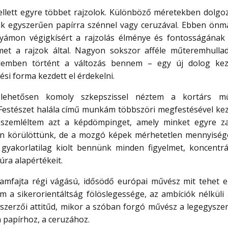
llett egyre többet rajzolok. Különböző méretekben dolgoz
csak egyszerűen papírra szénnel vagy ceruzával. Ebben ön
yámon végigkísért a rajzolás élménye és fontosságának 
met a rajzok által. Nagyon sokszor afféle műteremhulla
lemben történt a változás bennem – egy új dolog kez
zési forma kezdett el érdekelni.
ehetősen komoly szkepszissel néztem a kortárs mű
a Festészet halála című munkám többszöri megfestésével ke
szemléltem azt a képdömpinget, amely minket egyre z
an körülöttünk, de a mozgó képek mérhetetlen mennyiség
gyakorlatilag kiolt bennünk minden figyelmet, koncentrá
ra alapértékeit.
mfajta régi vágású, idősödő európai művész mit tehet 
 a sikerorientáltság fölöslegessége, az ambíciók nélküli 
 szerzői attitűd, mikor a szóban forgó művész a legegysze
 papírhoz, a ceruzához.