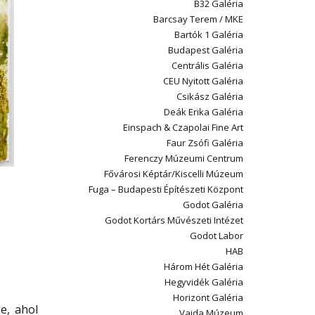
B32 Galéria
Barcsay Terem / MKE
Bartók 1 Galéria
Budapest Galéria
Centrális Galéria
CEU Nyitott Galéria
Csikász Galéria
Deák Erika Galéria
Einspach & Czapolai Fine Art
Faur Zsófi Galéria
Ferenczy Múzeumi Centrum
Fővárosi Képtár/Kiscelli Múzeum
Fuga – Budapesti Építészeti Központ
Godot Galéria
Godot Kortárs Művészeti Intézet
Godot Labor
HAB
Három Hét Galéria
Hegyvidék Galéria
Horizont Galéria
e, ahol
Vajda Múzeum