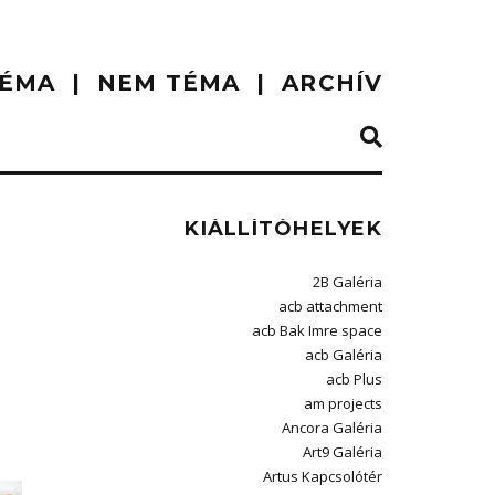
ÉMA
NEM TÉMA
ARCHÍV
KIÁLLÍTÓHELYEK
2B Galéria
acb attachment
acb Bak Imre space
acb Galéria
acb Plus
am projects
Ancora Galéria
Art9 Galéria
Artus Kapcsolótér