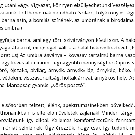
ág utáni vágy. Vigyázat, könnyen elsüllyedhetünk! Veszélyes
 valamiért otthonosnak mondható. Szilárd, folyékony és lég
 barna szín, a bomlás színének, az umbrának a birodalma.
es umbra.)
fajta barna, ami egy tört, szivárványon kívüli szín. A halo
aga átalakul, minőséget vált – a halál bekövetkeztével. „P
oratius) Az umbra ásványa – kovasav tartalmú barna vasok
an egy kevés alumínium. Legnagyobb mennyiségben Ciprus s
sérő, éjszaka, alvilág, árnyék, árnyékvilág, árnykép, béke,
z, védelem, visszavonultság, holtak árnyai, árnyékos hely. 
íne. Manapság gyanús, „vörös posztó”.
 elsősorban telített, élénk, spektrumszínekben bővelkedő,
tthonainkban is elterelőműveletek zajlanak! Minden tárgy, 
ercvilágunk így diktál. Kellemes komfortérzetünk fenntar
rmóniát színlelnek. Úgy érezzük, hogy csak így tudunk m