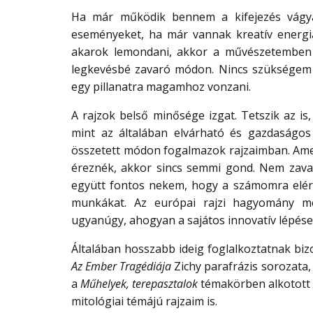
Ha már működik bennem a kifejezés vágya
eseményeket, ha már vannak kreatív energ
akarok lemondani, akkor a művészetemben 
legkevésbé zavaró módon. Nincs szükségem
egy pillanatra magamhoz vonzani.
A rajzok belső minősége izgat. Tetszik az i
mint az általában elvárható és gazdaságos 
összetett módon fogalmazok rajzaimban. Amen
éreznék, akkor sincs semmi gond. Nem zavarn
együtt fontos nekem, hogy a számomra elér
munkákat. Az európai rajzi hagyomány me
ugyanúgy, ahogyan a sajátos innovatív lépése
Általában hosszabb ideig foglalkoztatnak biz
Az Ember Tragédiája
Zichy parafrázis sorozata,
a
Műhelyek, terepasztalok
témakörben alkotott 
mitológiai témájú rajzaim is.