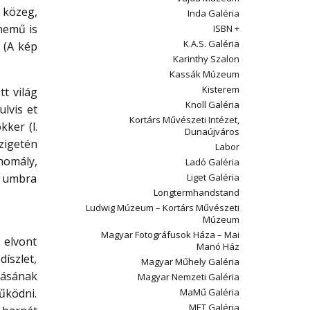
 közeg,
Inda Galéria
nemű is
ISBN +
K.A.S. Galéria
 (A kép
Karinthy Szalon
Kassák Múzeum
Kisterem
tt világ
Knoll Galéria
ulvis et
Kortárs Művészeti Intézet,
ker (l.
Dunaújváros
zigetén
Labor
 homály,
Ladó Galéria
Az umbra
Liget Galéria
Longtermhandstand
Ludwig Múzeum – Kortárs Művészeti
Múzeum
Magyar Fotográfusok Háza – Mai
 elvont
Manó Ház
díszlet,
Magyar Műhely Galéria
tásának
Magyar Nemzeti Galéria
űködni.
MaMű Galéria
MET Galéria