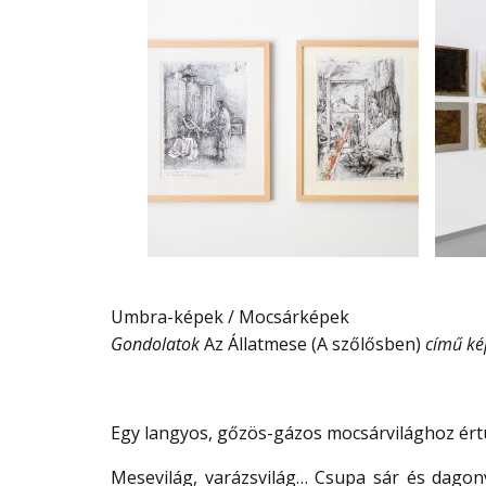
Umbra-képek / Mocsárképek
Gondolatok
Az Állatmese (A szőlősben)
című ké
Egy langyos, gőzös-gázos mocsárvilághoz ér
Mesevilág, varázsvilág… Csupa sár és dagony