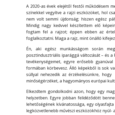
A 2020-as évek elejétől festői működésem me
színekkel vegyítve a rajzi eszközöket, hol 
nem volt semmi újdonság; hiszen egész pál
Mindig nagy kedvvel készítettem elő képei
fogtam fel a rajzot; éppen ebben az érte
foglalkoztatni. Maga a rajz, mint önálló kifeje
Én, aki egész munkásságom során megl
posztindusztriális iparággá változását – és 
tevékenységemet, egyre erősebb gyanúval 
formában körbevesz. Álló képekből is sok v
súllyal nehezedik az érzékelésünkre, hogy 
minőségérzéket, a hagyományos európai kultú
Elkezdtem gondolkodni azon, hogy egy maga
helyzetben. Egyre jobban felidéződött bennem
lehetőségének kívánatossága, egy olyasfajta
legközvetlenebb művészi eszközökhöz nyúl- a