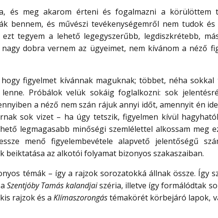
, és meg akarom érteni és fogalmazni a körülöttem 
iák bennem, és művészi tevékenységemről nem tudok és
ezt tegyem a lehető legegyszerűbb, legdiszkrétebb, má
 nagy dobra vernem az ügyeimet, nem kívánom a néző fi
s, hogy figyelmet kívánnak maguknak; többet, néha sokkal 
lenne. Próbálok velük sokáig foglalkozni: sok jelentésré
nyiben a néző nem szán rájuk annyi időt, amennyit én ide
ak sok vizet – ha úgy tetszik, figyelmen kívül hagyhatók
hető legmagasabb minőségi szemlélettel alkossam meg e
ssze menő figyelembevétele alapvető jelentőségű sz
k beiktatása az alkotói folyamat bizonyos szakaszaiban.
onyos témák – így a rajzok sorozatokká állnak össze. Így sz
 a
Szentjóby Tamás kalandjai
széria, illetve így formálódtak s
kis rajzok és a
Klímaszorongás
témakörét körbejáró lapok, v