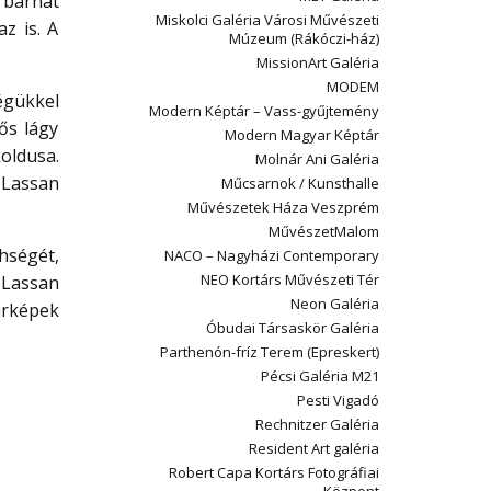
 barnát
Miskolci Galéria Városi Művészeti
z is. A
Múzeum (Rákóczi-ház)
MissionArt Galéria
MODEM
égükkel
Modern Képtár – Vass-gyűjtemény
ős lágy
Modern Magyar Képtár
koldusa.
Molnár Ani Galéria
. Lassan
Műcsarnok / Kunsthalle
Művészetek Háza Veszprém
MűvészetMalom
éhségét,
NACO – Nagyházi Contemporary
NEO Kortárs Művészeti Tér
 Lassan
Neon Galéria
árképek
Óbudai Társaskör Galéria
Parthenón-fríz Terem (Epreskert)
Pécsi Galéria M21
Pesti Vigadó
Rechnitzer Galéria
Resident Art galéria
Robert Capa Kortárs Fotográfiai