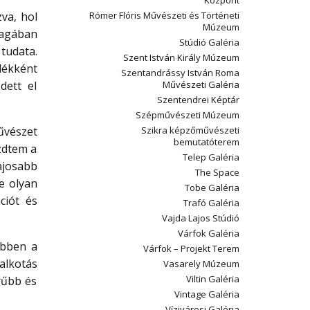
Központ
va, hol
Rómer Flóris Művészeti és Történeti
Múzeum
magában
Stúdió Galéria
tudata.
Szent István Király Múzeum
dékként
Szentandrássy István Roma
dett el
Művészeti Galéria
Szentendrei Képtár
Szépművészeti Múzeum
vészet
Szikra képzőművészeti
bemutatóterem
zdtem a
Telep Galéria
ajosabb
The Space
e olyan
Tobe Galéria
ciót és
Trafó Galéria
Vajda Lajos Stúdió
Várfok Galéria
ebben a
Várfok – Projekt Terem
alkotás
Vasarely Múzeum
Viltin Galéria
rűbb és
Vintage Galéria
Vízivárosi Galéria