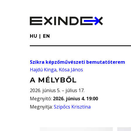
Skip
to
main
content
HU
EN
Szikra képzőművészeti bemutatóterem
Hajdú Kinga
,
Kósa János
A MÉLYBŐL
2026. június 5. – július 17.
Megnyitó
:
2026. június 4. 19:00
Megnyitja
:
Szipőcs Krisztina