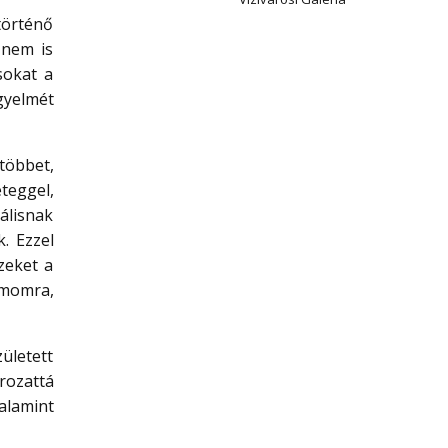
történő
 nem is
sokat a
gyelmét
többet,
teggel,
álisnak
. Ezzel
zeket a
ámomra,
ületett
orozattá
alamint