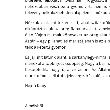
Elterelve, elbódítva, „vidáman” fogyasztv
nehezebben veszi be a gyomor. Ha nem is kel
televény nélkülözhetetlen alapeleme, működte
Nézzük csak: mi történik itt, ahol szitaköt
elkápráztassák az öreg Rana arvalis-t, amel
ölén. Vajon mi csalt könnyeket az öreg állat 
Aztán – egy pillanat, és már szájában is az e
telik a kétéltű gyomor.
És jaj, mit látunk alant, a sárkánylégy-nimfa 
menekül a többi ijedt csöppség. Nagy a baj, 
besötétedik, hogy újra virradjon. Az Áll
munkacímmel ellátott, jelenleg is készülő, la
Hajdú Kinga
A mélyből