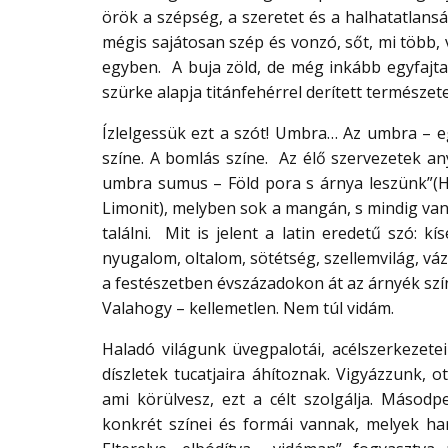
örök a szépség, a szeretet és a halhatatlans
mégis sajátosan szép és vonzó, sőt, mi több,
egyben. A buja zöld, de még inkább egyfajta
szürke alapja titánfehérrel derített természet
Ízlelgessük ezt a szót! Umbra… Az umbra – egy
színe. A bomlás színe. Az élő szervezetek any
umbra sumus – Föld pora s árnya leszünk”(H
Limonit), melyben sok a mangán, s mindig v
találni. Mit is jelent a latin eredetű szó: kí
nyugalom, oltalom, sötétség, szellemvilág, vá
a festészetben évszázadokon át az árnyék sz
Valahogy – kellemetlen. Nem túl vidám.
Haladó világunk üvegpalotái, acélszerkezetei
díszletek tucatjaira áhítoznak. Vigyázzunk, o
ami körülvesz, ezt a célt szolgálja. Másodp
konkrét színei és formái vannak, melyek ha