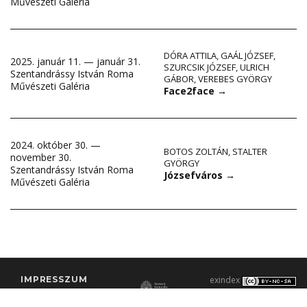
Művészeti Galéria
DÓRA ATTILA
,
GAÁL JÓZSEF
,
2025. január 11. — január 31.
SZURCSIK JÓZSEF
,
ULRICH
Szentandrássy István Roma
GÁBOR
,
VEREBES GYÖRGY
Művészeti Galéria
Face2face
→
2024. október 30. —
BOTOS ZOLTÁN
,
STALTER
november 30.
GYÖRGY
Szentandrássy István Roma
Józsefváros
→
Művészeti Galéria
IMPRESSZUM
exindex
KONTAKT
2000–2026 |
C3