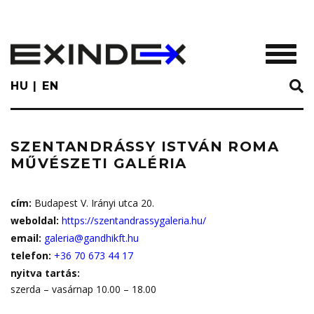
Skip
to
main
TOGGL
content
HU
EN
SZENTANDRÁSSY ISTVÁN ROMA
MŰVÉSZETI GALÉRIA
cím:
Budapest V. Irányi utca 20.
weboldal:
https://szentandrassygaleria.hu/
email:
galeria@gandhikft.hu
telefon:
+36 70 673 44 17
nyitva tartás:
szerda – vasárnap 10.00 – 18.00