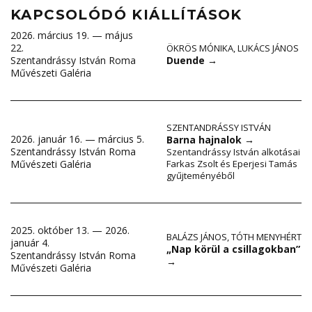
KAPCSOLÓDÓ KIÁLLÍTÁSOK
2026. március 19. — május
22.
ÖKRÖS MÓNIKA
,
LUKÁCS JÁNOS
Duende
→
Szentandrássy István Roma
Művészeti Galéria
SZENTANDRÁSSY ISTVÁN
2026. január 16. — március 5.
Barna hajnalok
→
Szentandrássy István Roma
Szentandrássy István alkotásai
Művészeti Galéria
Farkas Zsolt és Eperjesi Tamás
gyűjteményéből
2025. október 13. — 2026.
BALÁZS JÁNOS
,
TÓTH MENYHÉRT
január 4.
„Nap körül a csillagokban”
Szentandrássy István Roma
→
Művészeti Galéria