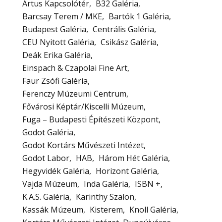
Artus Kapcsolótér
B32 Galéria
Barcsay Terem / MKE
Bartók 1 Galéria
Budapest Galéria
Centrális Galéria
CEU Nyitott Galéria
Csikász Galéria
Deák Erika Galéria
Einspach & Czapolai Fine Art
Faur Zsófi Galéria
Ferenczy Múzeumi Centrum
Fővárosi Képtár/Kiscelli Múzeum
Fuga – Budapesti Építészeti Központ
Godot Galéria
Godot Kortárs Művészeti Intézet
Godot Labor
HAB
Három Hét Galéria
Hegyvidék Galéria
Horizont Galéria
Vajda Múzeum
Inda Galéria
ISBN +
K.A.S. Galéria
Karinthy Szalon
Kassák Múzeum
Kisterem
Knoll Galéria