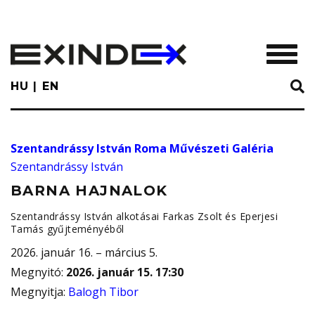
Skip
to
main
TOGGL
content
HU
EN
Szentandrássy István Roma Művészeti Galéria
Szentandrássy István
BARNA HAJNALOK
Szentandrássy István alkotásai Farkas Zsolt és Eperjesi
Tamás gyűjteményéből
2026. január 16. – március 5.
Megnyitó
:
2026. január 15. 17:30
Megnyitja
:
Balogh Tibor