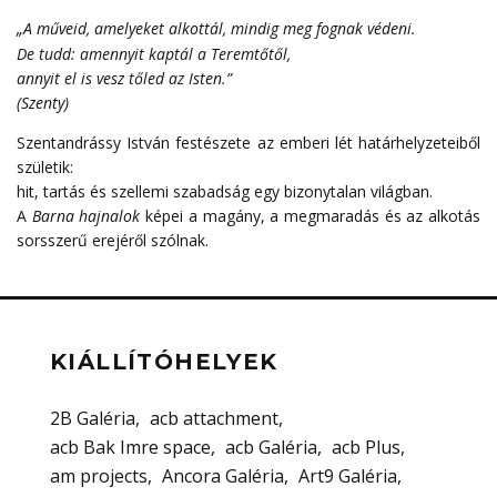
„A műveid, amelyeket alkottál, mindig meg fognak védeni.
De tudd: amennyit kaptál a Teremtőtől,
annyit el is vesz tőled az Isten.”
(Szenty)
Szentandrássy István festészete az emberi lét határhelyzeteiből
születik:
hit, tartás és szellemi szabadság egy bizonytalan világban.
A
Barna hajnalok
képei a magány, a megmaradás és az alkotás
sorsszerű erejéről szólnak.
KIÁLLÍTÓHELYEK
2B Galéria
acb attachment
acb Bak Imre space
acb Galéria
acb Plus
am projects
Ancora Galéria
Art9 Galéria