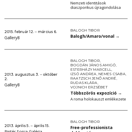
Nemzeti identitások
diaszporikus újragondolása
BALOGH TIBOR
2015. február 12. ‒ március 6.
Balogh/Amaro/vonal
→
Gallery8
BALOGH TIBOR
,
BOGDÁN JÁNOS AMIGÓ
,
ESTERHÁZY MARCELL
,
IZSÓ ANDREA
,
NEMES CSABA
,
2013. augusztus 3. ‒ október
RAATZSCH JENŐ ANDRÉ
,
2.
RUDAS KLÁRA
,
Gallery8
VOJNICH ERZSÉBET
Többszörös expozíció
→
A roma holokauszt emlékezete
BALOGH TIBOR
2013. április 5. ‒ április 15.
Free-professionista
Pintér Sonja Galéria