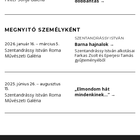
dobbantás
→
MEGNYITÓ SZEMÉLYKÉNT
SZENTANDRÁSSY ISTVÁN
Barna hajnalok
→
2026. január 16. ‒ március 5.
Szentandrássy István Roma
Szentandrássy István alkotásai
Farkas Zsolt és Eperjesi Tamás
Művészeti Galéria
gyűjteményéből
2025. június 26. ‒ augusztus
„Elmondom hát
15.
mindenkinek…”
→
Szentandrássy István Roma
Művészeti Galéria