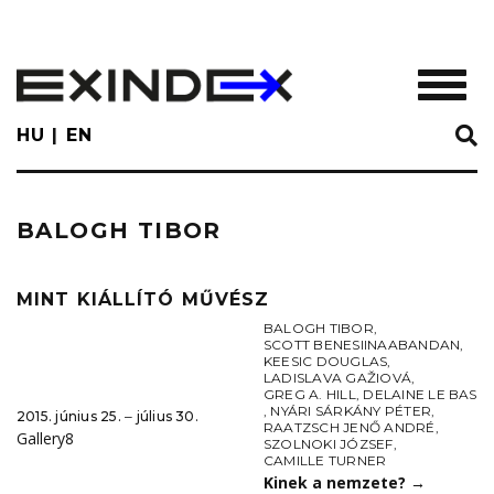
Skip
to
main
TOGGL
content
HU
EN
BALOGH TIBOR
MINT KIÁLLÍTÓ MŰVÉSZ
BALOGH TIBOR
,
SCOTT BENESIINAABANDAN
,
KEESIC DOUGLAS
,
LADISLAVA GAŽIOVÁ
,
GREG A. HILL
,
DELAINE LE BAS
,
NYÁRI SÁRKÁNY PÉTER
,
2015. június 25. ‒ július 30.
RAATZSCH JENŐ ANDRÉ
,
Gallery8
SZOLNOKI JÓZSEF
,
CAMILLE TURNER
Kinek a nemzete?
→