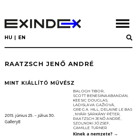
Skip
to
main
TOGGL
content
HU
EN
RAATZSCH JENŐ ANDRÉ
MINT KIÁLLÍTÓ MŰVÉSZ
BALOGH TIBOR
,
SCOTT BENESIINAABANDAN
,
KEESIC DOUGLAS
,
LADISLAVA GAŽIOVÁ
,
GREG A. HILL
,
DELAINE LE BAS
,
NYÁRI SÁRKÁNY PÉTER
,
2015. június 25. ‒ július 30.
RAATZSCH JENŐ ANDRÉ
,
Gallery8
SZOLNOKI JÓZSEF
,
CAMILLE TURNER
Kinek a nemzete?
→