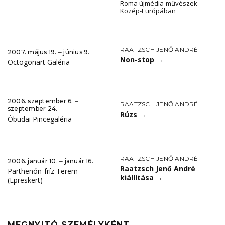
Roma újmédia-művészek
Közép-Európában
RAATZSCH JENŐ ANDRÉ
2007. május 19. ‒ június 9.
Non-stop
→
Octogonart Galéria
2006. szeptember 6. ‒
RAATZSCH JENŐ ANDRÉ
szeptember 24.
Rúzs
→
Óbudai Pincegaléria
RAATZSCH JENŐ ANDRÉ
2006. január 10. ‒ január 16.
Raatzsch Jenő André
Parthenón-fríz Terem
kiállítása
→
(Epreskert)
MEGNYITÓ SZEMÉLYKÉNT