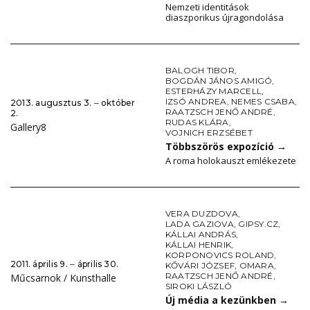
Nemzeti identitások
diaszporikus újragondolása
BALOGH TIBOR
,
BOGDÁN JÁNOS AMIGÓ
,
ESTERHÁZY MARCELL
,
IZSÓ ANDREA
,
NEMES CSABA
,
2013. augusztus 3. ‒ október
RAATZSCH JENŐ ANDRÉ
,
2.
RUDAS KLÁRA
,
Gallery8
VOJNICH ERZSÉBET
Többszörös expozíció
→
A roma holokauszt emlékezete
VERA DUZDOVA
,
LADA GAZIOVA
,
GIPSY.CZ
,
KÁLLAI ANDRÁS
,
KÁLLAI HENRIK
,
KORPONOVICS ROLAND
,
2011. április 9. ‒ április 30.
KŐVÁRI JÓZSEF
,
OMARA
,
RAATZSCH JENŐ ANDRÉ
,
Műcsarnok / Kunsthalle
SIROKI LÁSZLÓ
Új média a kezünkben
→