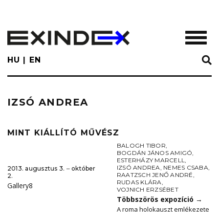
Skip
to
main
TOGGL
content
HU
EN
IZSÓ ANDREA
MINT KIÁLLÍTÓ MŰVÉSZ
BALOGH TIBOR
,
BOGDÁN JÁNOS AMIGÓ
,
ESTERHÁZY MARCELL
,
IZSÓ ANDREA
,
NEMES CSABA
,
2013. augusztus 3. ‒ október
RAATZSCH JENŐ ANDRÉ
,
2.
RUDAS KLÁRA
,
Gallery8
VOJNICH ERZSÉBET
Többszörös expozíció
→
A roma holokauszt emlékezete