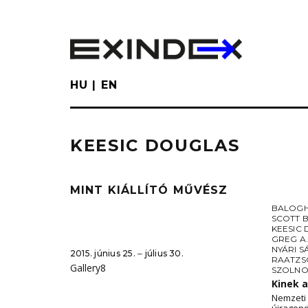
Skip
to
main
content
HU
EN
KEESIC DOUGLAS
MINT KIÁLLÍTÓ MŰVÉSZ
BALOGH
SCOTT 
KEESIC
GREG A.
NYÁRI 
2015. június 25. ‒ július 30.
RAATZS
Gallery8
SZOLNO
Kinek 
Nemzeti 