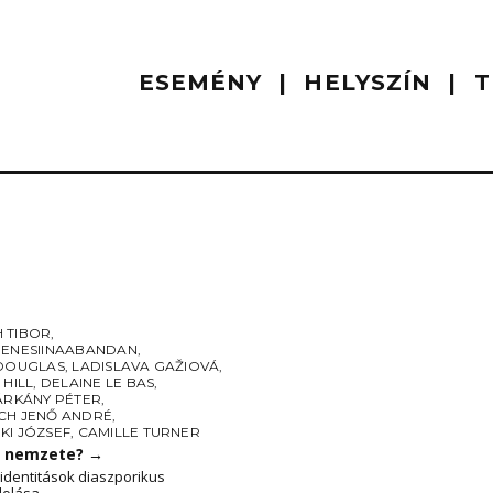
ESEMÉNY
HELYSZÍN
T
 TIBOR
,
BENESIINAABANDAN
,
 DOUGLAS
,
LADISLAVA GAŽIOVÁ
,
 HILL
,
DELAINE LE BAS
,
SÁRKÁNY PÉTER
,
CH JENŐ ANDRÉ
,
KI JÓZSEF
,
CAMILLE TURNER
a nemzete?
→
identitások diaszporikus