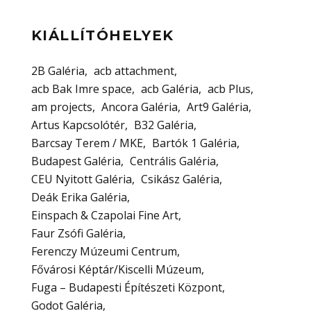
KIÁLLÍTÓHELYEK
2B Galéria
acb attachment
acb Bak Imre space
acb Galéria
acb Plus
am projects
Ancora Galéria
Art9 Galéria
Artus Kapcsolótér
B32 Galéria
Barcsay Terem / MKE
Bartók 1 Galéria
Budapest Galéria
Centrális Galéria
CEU Nyitott Galéria
Csikász Galéria
Deák Erika Galéria
Einspach & Czapolai Fine Art
Faur Zsófi Galéria
Ferenczy Múzeumi Centrum
Fővárosi Képtár/Kiscelli Múzeum
Fuga – Budapesti Építészeti Központ
Godot Galéria