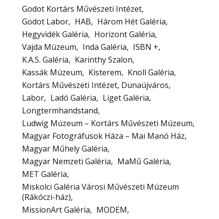
Godot Kortárs Művészeti Intézet
Godot Labor
HAB
Három Hét Galéria
Hegyvidék Galéria
Horizont Galéria
Vajda Múzeum
Inda Galéria
ISBN +
K.A.S. Galéria
Karinthy Szalon
Kassák Múzeum
Kisterem
Knoll Galéria
Kortárs Művészeti Intézet, Dunaújváros
Labor
Ladó Galéria
Liget Galéria
Longtermhandstand
Ludwig Múzeum – Kortárs Művészeti Múzeum
Magyar Fotográfusok Háza – Mai Manó Ház
Magyar Műhely Galéria
Magyar Nemzeti Galéria
MaMű Galéria
MET Galéria
Miskolci Galéria Városi Művészeti Múzeum
(Rákóczi-ház)
MissionArt Galéria
MODEM