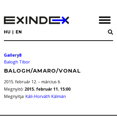
Skip
to
main
TOGGL
content
HU
EN
Gallery8
Balogh Tibor
BALOGH/AMARO/VONAL
2015. február 12. – március 6.
Megnyitó
:
2015. február 11. 15:00
Megnyitja
:
Káli-Horváth Kálmán