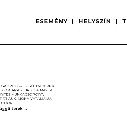
ESEMÉNY
HELYSZÍN
T
 GABRIELLA
,
JOSEF DABERNIG
,
S FOGARASI
,
URSULA MAYER
,
ÉRÍTÉS MUNKACSOPORT
,
TIRTIAUX
,
MONA VATAMANU
,
 TUDOR
üggő terek
→