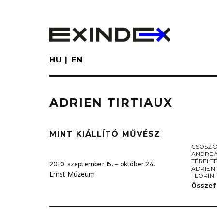
Skip
to
main
content
HU
EN
ADRIEN TIRTIAUX
MINT KIÁLLÍTÓ MŰVÉSZ
CSOSZÓ
ANDREA
TÉRELT
2010. szeptember 15. ‒ október 24.
ADRIEN 
Ernst Múzeum
FLORIN
Összef