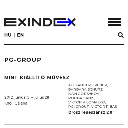
Skip
to
main
TOGGL
content
HU
EN
PG-GROUP
MINT KIÁLLÍTÓ MŰVÉSZ
ALEXANDER BRENER
,
BARBARA SCHURZ
,
IVAN GORSHKOV
,
2012. június 15. ‒ július 28.
POLINA KANIS
,
VIKTORIA LOMASKO
,
Knoll Galéria
PG-GROUP
,
VICTOR RIBAS
Orosz reneszánsz 2.0
→