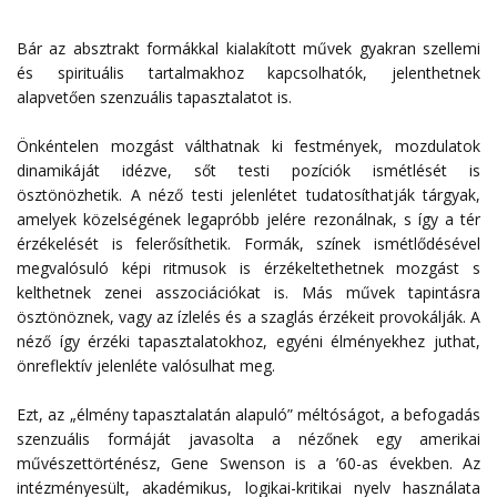
Bár az absztrakt formákkal kialakított művek gyakran szellemi
és spirituális tartalmakhoz kapcsolhatók, jelenthetnek
alapvetően szenzuális tapasztalatot is.
Önkéntelen mozgást válthatnak ki festmények, mozdulatok
dinamikáját idézve, sőt testi pozíciók ismétlését is
ösztönözhetik. A néző testi jelenlétet tudatosíthatják tárgyak,
amelyek közelségének legapróbb jelére rezonálnak, s így a tér
érzékelését is felerősíthetik. Formák, színek ismétlődésével
megvalósuló képi ritmusok is érzékeltethetnek mozgást s
kelthetnek zenei asszociációkat is. Más művek tapintásra
ösztönöznek, vagy az ízlelés és a szaglás érzékeit provokálják. A
néző így érzéki tapasztalatokhoz, egyéni élményekhez juthat,
önreflektív jelenléte valósulhat meg.
Ezt, az „élmény tapasztalatán alapuló” méltóságot, a befogadás
szenzuális formáját javasolta a nézőnek egy amerikai
művészettörténész, Gene Swenson is a ’60-as években. Az
intézményesült, akadémikus, logikai-kritikai nyelv használata