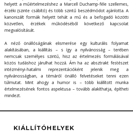
helyett a műértelmezéshez a Marcell Duchamp-féle szellemes,
érzéki (szinte csábító) és több szintű beszédmódot ajánlotta. A
kanonizált formák helyett tehát a mű és a befogadó közötti
közvetlen, érzékek működéséből következő kapcsolat
megvalósítását.
A néző önállóságának elismerése egy kulturális folyamat
alakításában, a kiállítás – s így a nyilvánosság – terében
nemcsak személyes szintű, hisz az értelmezés formálásával
közös tudáshoz járulhat hozzá. Ám ha az absztrakt festészet
intézményi-hatalmi reprezentációként jelenik meg a
nyilvánosságban, a témáról önálló felvetéseket tenni ezen
túlmutat. Mint ahogy a humor is – több kiállított munka
értelmezésének fontos aspektusa – tovább alakíthatja, építheti
mindezt.
KIÁLLÍTÓHELYEK