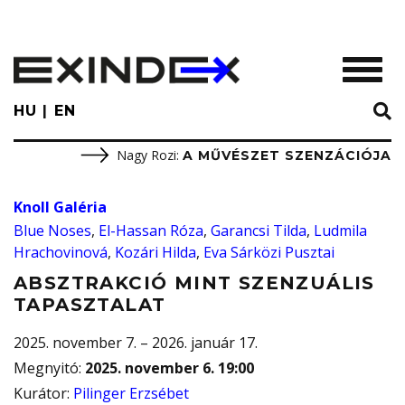
Skip
to
main
TOGGL
content
HU
EN
Nagy Rozi
:
A MŰVÉSZET SZENZÁCIÓJA
Knoll Galéria
Blue Noses
,
El-Hassan Róza
,
Garancsi Tilda
,
Ludmila
Hrachovinová
,
Kozári Hilda
,
Eva Sárközi Pusztai
ABSZTRAKCIÓ MINT SZENZUÁLIS
TAPASZTALAT
2025. november 7. – 2026. január 17.
Megnyitó
:
2025. november 6. 19:00
Kurátor
:
Pilinger Erzsébet