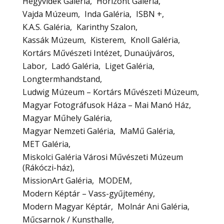
Hegyvidék Galéria
Horizont Galéria
Vajda Múzeum
Inda Galéria
ISBN +
K.A.S. Galéria
Karinthy Szalon
Kassák Múzeum
Kisterem
Knoll Galéria
Kortárs Művészeti Intézet, Dunaújváros
Labor
Ladó Galéria
Liget Galéria
Longtermhandstand
Ludwig Múzeum – Kortárs Művészeti Múzeum
Magyar Fotográfusok Háza – Mai Manó Ház
Magyar Műhely Galéria
Magyar Nemzeti Galéria
MaMű Galéria
MET Galéria
Miskolci Galéria Városi Művészeti Múzeum
(Rákóczi-ház)
MissionArt Galéria
MODEM
Modern Képtár – Vass-gyűjtemény
Modern Magyar Képtár
Molnár Ani Galéria
Műcsarnok / Kunsthalle