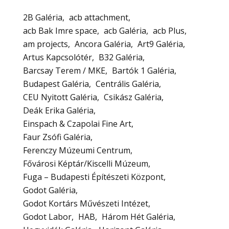
2B Galéria
acb attachment
acb Bak Imre space
acb Galéria
acb Plus
am projects
Ancora Galéria
Art9 Galéria
Artus Kapcsolótér
B32 Galéria
Barcsay Terem / MKE
Bartók 1 Galéria
Budapest Galéria
Centrális Galéria
CEU Nyitott Galéria
Csikász Galéria
Deák Erika Galéria
Einspach & Czapolai Fine Art
Faur Zsófi Galéria
Ferenczy Múzeumi Centrum
Fővárosi Képtár/Kiscelli Múzeum
Fuga – Budapesti Építészeti Központ
Godot Galéria
Godot Kortárs Művészeti Intézet
Godot Labor
HAB
Három Hét Galéria