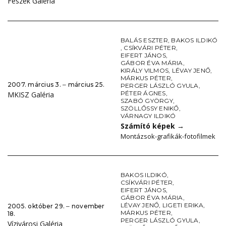
Fészek Galéria
BALÁS ESZTER
,
BAKOS ILDIKÓ
,
CSÍKVÁRI PÉTER
,
EIFERT JÁNOS
,
GÁBOR ÉVA MÁRIA
,
KIRÁLY VILMOS
,
LÉVAY JENŐ
,
MÁRKUS PÉTER
,
2007. március 3. ‒ március 25.
PERGER LÁSZLÓ GYULA
,
PÉTER ÁGNES
,
MKISZ Galéria
SZABÓ GYÖRGY
,
SZÖLLŐSSY ENIKŐ
,
VÁRNAGY ILDIKÓ
Számító képek
→
Montázsok-grafikák-fotofilmek
BAKOS ILDIKÓ
,
CSÍKVÁRI PÉTER
,
EIFERT JÁNOS
,
GÁBOR ÉVA MÁRIA
,
LÉVAY JENŐ
,
LIGETI ERIKA
,
2005. október 29. ‒ november
MÁRKUS PÉTER
,
18.
PERGER LÁSZLÓ GYULA
,
Vízivárosi Galéria