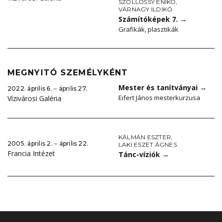
SZÖLLŐSSY ENIKŐ
,
VÁRNAGY ILDIKÓ
Számítóképek 7.
→
Grafikák, plasztikák
MEGNYITÓ SZEMÉLYKÉNT
Mester és tanítványai
→
2022. április 6. ‒ április 27.
Eifert János mesterkurzusa
Vízivárosi Galéria
KÁLMÁN ESZTER
,
2005. április 2. ‒ április 22.
LAKI ESZET ÁGNES
Francia Intézet
Tánc-víziók
→