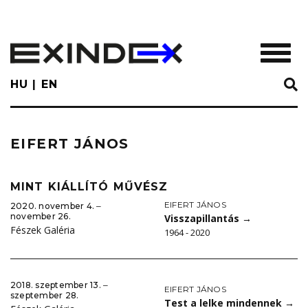
Skip
to
main
TOGGL
content
HU
EN
EIFERT JÁNOS
MINT KIÁLLÍTÓ MŰVÉSZ
EIFERT JÁNOS
2020. november 4. ‒
november 26.
Visszapillantás
→
Fészek Galéria
1964 - 2020
2018. szeptember 13. ‒
EIFERT JÁNOS
szeptember 28.
Test a lelke mindennek
→