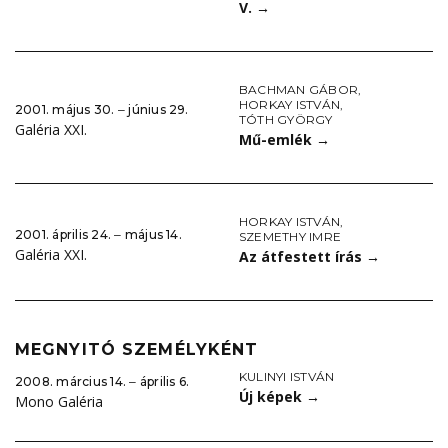
V.
→
BACHMAN GÁBOR
,
HORKAY ISTVÁN
,
2001. május 30. ‒ június 29.
TÓTH GYÖRGY
Galéria XXI.
Mű-emlék
→
HORKAY ISTVÁN
,
2001. április 24. ‒ május 14.
SZEMETHY IMRE
Galéria XXI.
Az átfestett írás
→
MEGNYITÓ SZEMÉLYKÉNT
KULINYI ISTVÁN
2008. március 14. ‒ április 6.
Új képek
→
Mono Galéria