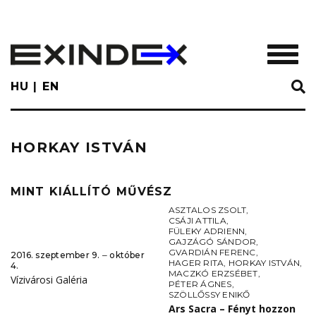
Skip
to
main
TOGGL
content
HU
EN
HORKAY ISTVÁN
MINT KIÁLLÍTÓ MŰVÉSZ
ASZTALOS ZSOLT
,
CSÁJI ATTILA
,
FÜLEKY ADRIENN
,
GAJZÁGÓ SÁNDOR
,
GVARDIÁN FERENC
,
2016. szeptember 9. ‒ október
HAGER RITA
,
HORKAY ISTVÁN
,
4.
MACZKÓ ERZSÉBET
,
Vízivárosi Galéria
PÉTER ÁGNES
,
SZÖLLŐSSY ENIKŐ
Ars Sacra – Fényt hozzon