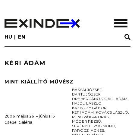
Skip
to
main
TOGGL
content
HU
EN
KÉRI ÁDÁM
MINT KIÁLLÍTÓ MŰVÉSZ
BAKSAI JÓZSEF
,
BARTL JÓZSEF
,
DRÉHER JÁNOS
,
GÁLL ÁDÁM
,
HAJDÚ LÁSZLÓ
,
KAZINCZY GÁBOR
,
KÉRI ÁDÁM
,
KOVÁCS LÁSZLÓ
,
2006. május 26. ‒ június 16.
M. NOVÁK ANDRÁS
,
MÓDER REZSŐ
,
Csepel Galéria
SERÉNYI H. ZSIGMOND
,
PARÓCZI ÁGNES
,
WAGNER JÁNOS