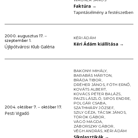
Faktúra
→
Tapintásélmény a festészetben
2000. augusztus 17. ‒
KÉRI ÁDÁM
szeptember 1.
Kéri Ádám kiállítása
→
Újlipótvárosi Klub Galéria
BAKONYI MIHÁLY
,
BARABÁS MÁRTON
,
BRÁDA TIBOR
,
DRÉHER JÁNOS
,
FÓTH ERNŐ
,
KOVÁTS ALBERT
,
KOVÁCS PÉTER BALÁZS
,
PAIZS LÁSZLÓ
,
SIPOS ENDRE
,
POLGÁR CSABA
,
2004. október 7. ‒ október 17.
SZATHMÁRY JÓZSEF
,
SZILY GÉZA
,
TÁCSIK JÁNOS
,
Pesti Vigadó
TÖRÖK GÁBOR
,
VÁGÓ MAGDA
,
ZÁBORSZKY GÁBOR
,
VÉGH ANDRÁS
,
KÉRI ÁDÁM
Síkplasztikák
→