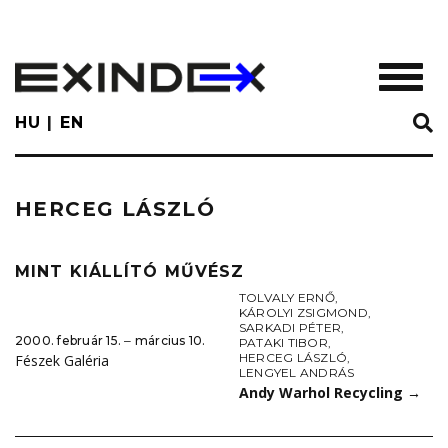
Skip
to
main
TOGGL
content
HU
EN
HERCEG LÁSZLÓ
MINT KIÁLLÍTÓ MŰVÉSZ
TOLVALY ERNŐ
,
KÁROLYI ZSIGMOND
,
SARKADI PÉTER
,
2000. február 15. ‒ március 10.
PATAKI TIBOR
,
HERCEG LÁSZLÓ
,
Fészek Galéria
LENGYEL ANDRÁS
Andy Warhol Recycling
→