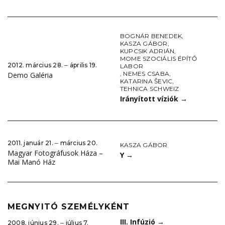
BOGNÁR BENEDEK
,
KASZA GÁBOR
,
KUPCSIK ADRIÁN
,
MOME SZOCIÁLIS ÉPÍTŐ
2012. március 28. ‒ április 19.
LABOR
,
NEMES CSABA
,
Demo Galéria
KATARINA ŠEVIC
,
TEHNICA SCHWEIZ
Irányított víziók
→
2011. január 21. ‒ március 20.
KASZA GÁBOR
Magyar Fotográfusok Háza –
Y
→
Mai Manó Ház
MEGNYITÓ SZEMÉLYKÉNT
III. Infúzió
→
2008. június 29. ‒ július 7.