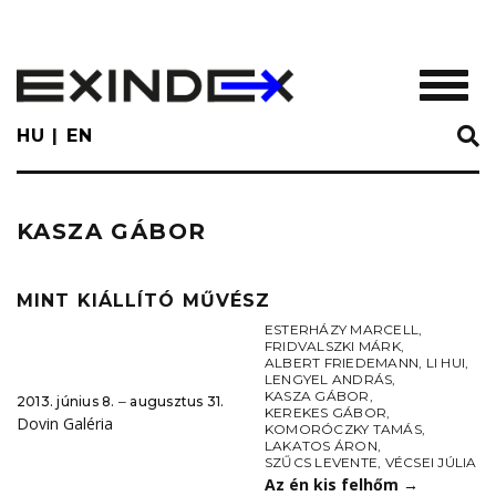
Skip
to
main
TOGGL
content
HU
EN
KASZA GÁBOR
MINT KIÁLLÍTÓ MŰVÉSZ
ESTERHÁZY MARCELL
,
FRIDVALSZKI MÁRK
,
ALBERT FRIEDEMANN
,
LI HUI
,
LENGYEL ANDRÁS
,
KASZA GÁBOR
,
2013. június 8. ‒ augusztus 31.
KEREKES GÁBOR
,
Dovin Galéria
KOMORÓCZKY TAMÁS
,
LAKATOS ÁRON
,
SZŰCS LEVENTE
,
VÉCSEI JÚLIA
Az én kis felhőm
→