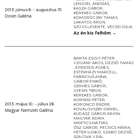
LENGYEL ANDRÁS
,
KASZA GÁBOR
,
2013. június 8. ‒ augusztus 31.
KEREKES GÁBOR
,
Dovin Galéria
KOMORÓCZKY TAMÁS
,
LAKATOS ÁRON
,
SZŰCS LEVENTE
,
VÉCSEI JÚLIA
Az én kis felhőm
→
BARTA ZSOLT PÉTER
,
CZIGÁNY ÁKOS
,
DEZSŐ TAMÁS
,
EPERJESI ÁGNES
,
ESTERHÁZY MARCELL
,
FABRICIUS ANNA
,
GÁBOR ENIKŐ
,
GERHES GÁBOR
,
GYENIS TIBOR
,
KEREKES GÁBOR
,
KORNISS PÉTER
,
2013. május 10. ‒ július 28.
KORONCZI ENDRE
,
KOVALOVSZKY DÁNIEL
,
Magyar Nemzeti Galéria
KUDÁSZ GÁBOR ARION
,
MAGYAR ÁDÁM
,
MISETICS MÁTYÁS
,
ŐSZ GÁBOR
,
PECSICS MÁRIA
,
PÉTER ILDIKÓ
,
SZABÓ DEZSŐ
,
SZACSVA Y PÁL
,