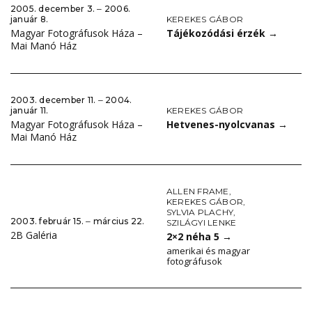
2005. december 3. ‒ 2006.
KEREKES GÁBOR
január 8.
Tájékozódási érzék
→
Magyar Fotográfusok Háza –
Mai Manó Ház
2003. december 11. ‒ 2004.
KEREKES GÁBOR
január 11.
Hetvenes-nyolcvanas
→
Magyar Fotográfusok Háza –
Mai Manó Ház
ALLEN FRAME
,
KEREKES GÁBOR
,
SYLVIA PLACHY
,
2003. február 15. ‒ március 22.
SZILÁGYI LENKE
2B Galéria
2×2 néha 5
→
amerikai és magyar
fotográfusok