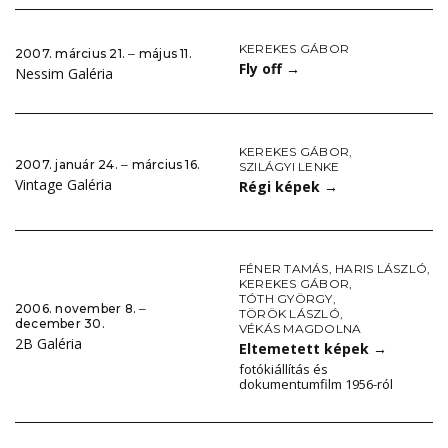
KEREKES GÁBOR
2007. március 21. ‒ május 11.
Fly off
→
Nessim Galéria
KEREKES GÁBOR
,
2007. január 24. ‒ március 16.
SZILÁGYI LENKE
Vintage Galéria
Régi képek
→
FÉNER TAMÁS
,
HARIS LÁSZLÓ
,
KEREKES GÁBOR
,
TÓTH GYÖRGY
,
2006. november 8. ‒
TÖRÖK LÁSZLÓ
,
december 30.
VÉKÁS MAGDOLNA
2B Galéria
Eltemetett képek
→
fotókiállítás és
dokumentumfilm 1956-ról