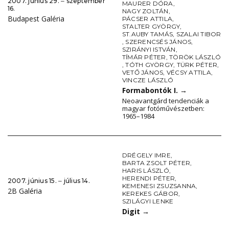
2007. június 29. ‒ szeptember
MAURER DÓRA
,
16.
NAGY ZOLTÁN
,
Budapest Galéria
PÁCSER ATTILA
,
STALTER GYÖRGY
,
ST.AUBY TAMÁS
,
SZALAI TIBOR
,
SZERENCSÉS JÁNOS
,
SZIRÁNYI ISTVÁN
,
TÍMÁR PÉTER
,
TÖRÖK LÁSZLÓ
,
TÓTH GYÖRGY
,
TÜRK PÉTER
,
VETŐ JÁNOS
,
VÉCSY ATTILA
,
VINCZE LÁSZLÓ
Formabontók I.
→
Neoavantgárd tendenciák a
magyar fotóművészetben:
1965–1984
DRÉGELY IMRE
,
BARTA ZSOLT PÉTER
,
HARIS LÁSZLÓ
,
HERENDI PÉTER
,
2007. június 15. ‒ július 14.
KEMENESI ZSUZSANNA
,
2B Galéria
KEREKES GÁBOR
,
SZILÁGYI LENKE
Digit
→