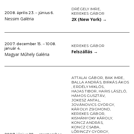
DRÉGELY IMRE
,
2008. április 23. ‒ június 6.
KEREKES GÁBOR
Nessim Galéria
2X (New York)
→
2007. december 15. ‒ 1008.
KEREKES GÁBOR
január 4.
Felszállás
→
Magyar Műhely Galéria
ATTALAI GÁBOR
,
BAK IMRE
,
BALLA ANDRÁS
,
BIRKÁS ÁKOS
,
ERDÉLY MIKLÓS
,
HAJAS TIBOR
,
HARIS LÁSZLÓ
,
HÁMOS GUSZTÁV
,
JOKESZ ANTAL
,
JOVÁNOVICS GYÖRGY
,
KÁROLYI ZSIGMOND
,
KEREKES GÁBOR
,
KISMÁNYOKY KÁROLY
,
KONCZ ANDRÁS
,
KONCZ CSABA
,
LŐRINCZY GYÖRGY
,