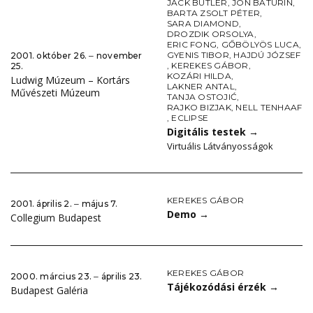
JACK BUTLER
,
JON BATURIN
,
BARTA ZSOLT PÉTER
,
SARA DIAMOND
,
DROZDIK ORSOLYA
,
ERIC FONG
,
GŐBÖLYÖS LUCA
,
GYENIS TIBOR
,
HAJDÚ JÓZSEF
2001. október 26. ‒ november
,
KEREKES GÁBOR
,
25.
KOZÁRI HILDA
,
Ludwig Múzeum – Kortárs
LAKNER ANTAL
,
Művészeti Múzeum
TANJA OSTOJIĆ
,
RAJKO BIZJAK
,
NELL TENHAAF
,
ECLIPSE
Digitális testek
→
Virtuális Látványosságok
KEREKES GÁBOR
2001. április 2. ‒ május 7.
Demo
→
Collegium Budapest
KEREKES GÁBOR
2000. március 23. ‒ április 23.
Tájékozódási érzék
→
Budapest Galéria