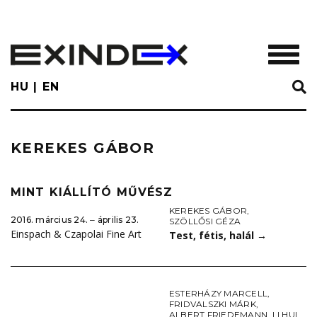
Skip
to
main
TOGGL
content
HU
EN
KEREKES GÁBOR
MINT KIÁLLÍTÓ MŰVÉSZ
KEREKES GÁBOR
,
2016. március 24. ‒ április 23.
SZÖLLŐSI GÉZA
Einspach & Czapolai Fine Art
Test, fétis, halál
→
ESTERHÁZY MARCELL
,
FRIDVALSZKI MÁRK
,
ALBERT FRIEDEMANN
,
LI HUI
,