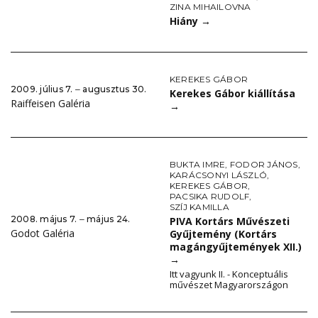
ZINA MIHAILOVNA
Hiány
→
KEREKES GÁBOR
2009. július 7. ‒ augusztus 30.
Kerekes Gábor kiállítása
Raiffeisen Galéria
→
BUKTA IMRE
,
FODOR JÁNOS
,
KARÁCSONYI LÁSZLÓ
,
KEREKES GÁBOR
,
PACSIKA RUDOLF
,
SZÍJ KAMILLA
2008. május 7. ‒ május 24.
PIVA Kortárs Művészeti
Godot Galéria
Gyűjtemény (Kortárs
magángyűjtemények XII.)
→
Itt vagyunk II. - Konceptuális
művészet Magyarországon