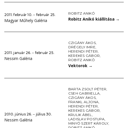
ROBITZ ANIKÓ
2011. február 10. ‒ február 25.
Robitz Anikó kiállítása
→
Magyar Műhely Galéria
CZIGÁNY ÁKOS
,
DRÉGELY IMRE
,
HERENDI PÉTER
,
2011. január 26. ‒ február 25.
KEREKES GÁBOR
,
Nessim Galéria
ROBITZ ANIKÓ
Vektorok
→
BARTA ZSOLT PÉTER
,
CSEH GABRIELLA
,
CZIGÁNY ÁKOS
,
FRANKL ALJONA
,
HERENDI PÉTER
,
KEREKES GÁBOR
,
2010. június 26. ‒ július 30.
KRULIK ÁBEL
,
LADISLAV POSTUPA
,
Nessim Galéria
MINYÓ SZERT KÁROLY
,
ROBITZ ANIKÓ
,