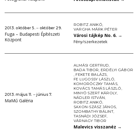
ROBITZ ANIKÓ
,
2013. október 5. ‒ október 29.
VARGHA MÁRK PÉTER
Fuga – Budapesti Építészeti
Városi tájkép No. 6.
→
Központ
Fény/szerkezetek
ALMÁSI GERTRUD
,
BADA TIBOR
,
ERDÉLYI GÁBOR
,
FEKETE BALÁZS
,
FE LUGOSSY LÁSZLÓ
,
KOMORÓCZKY TAMÁS
,
KOVÁCS TAMÁS LÁSZLÓ
,
MINYÓ SZERT KÁROLY
,
2013. május 11. ‒ június 7.
NÁDLER ISTVÁN
,
MaMű Galéria
ROBITZ ANIKÓ
,
SAXON-SZÁSZ JÁNOS
,
SZOMBATHY BÁLINT
,
TASNÁDI JÓZSEF
,
VÁRNAGY TIBOR
Malevics visszanéz
→