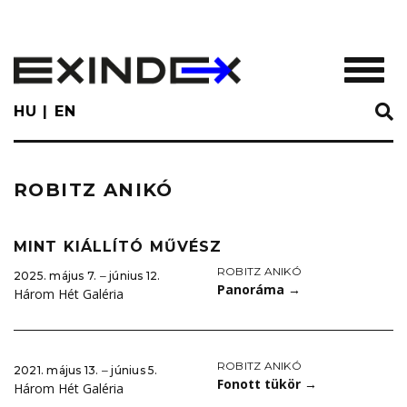
Skip
to
main
TOGGL
content
HU
EN
ROBITZ ANIKÓ
MINT KIÁLLÍTÓ MŰVÉSZ
ROBITZ ANIKÓ
2025. május 7. ‒ június 12.
Panoráma
→
Három Hét Galéria
ROBITZ ANIKÓ
2021. május 13. ‒ június 5.
Fonott tükör
→
Három Hét Galéria