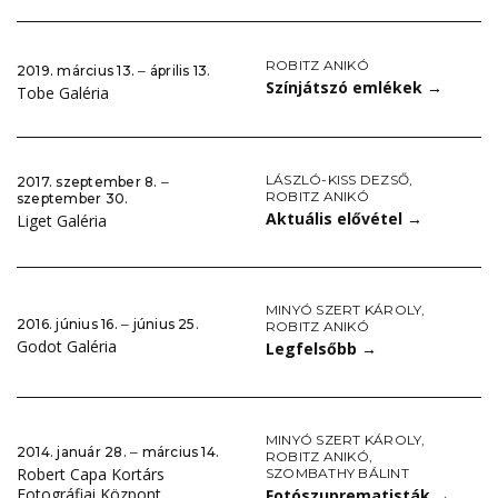
ROBITZ ANIKÓ
2019. március 13. ‒ április 13.
Színjátszó emlékek
→
Tobe Galéria
LÁSZLÓ-KISS DEZSŐ
,
2017. szeptember 8. ‒
ROBITZ ANIKÓ
szeptember 30.
Aktuális elővétel
→
Liget Galéria
MINYÓ SZERT KÁROLY
,
2016. június 16. ‒ június 25.
ROBITZ ANIKÓ
Godot Galéria
Legfelsőbb
→
MINYÓ SZERT KÁROLY
,
2014. január 28. ‒ március 14.
ROBITZ ANIKÓ
,
Robert Capa Kortárs
SZOMBATHY BÁLINT
Fotográfiai Központ
Fotószuprematisták
→