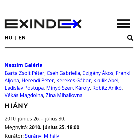
Skip
to
main
TOGGL
content
HU
EN
Nessim Galéria
Barta Zsolt Péter
,
Cseh Gabriella
,
Czigány Ákos
,
Frankl
Aljona
,
Herendi Péter
,
Kerekes Gábor
,
Krulik Ábel
,
Ladislav Postupa
,
Minyó Szert Károly
,
Robitz Anikó
,
Vékás Magdolna
,
Zina Mihailovna
HIÁNY
2010. június 26. – július 30.
Megnyitó
:
2010. június 25. 18:00
Kurátor
:
Surányi Mihály