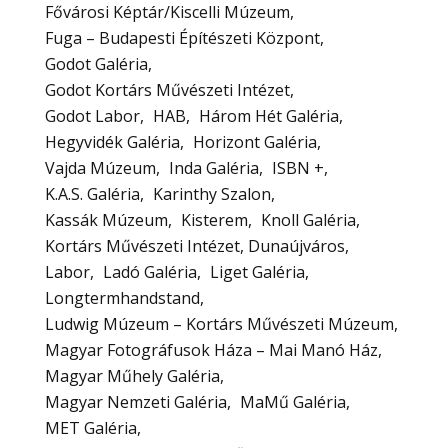
Fővárosi Képtár/Kiscelli Múzeum
Fuga – Budapesti Építészeti Központ
Godot Galéria
Godot Kortárs Művészeti Intézet
Godot Labor
HAB
Három Hét Galéria
Hegyvidék Galéria
Horizont Galéria
Vajda Múzeum
Inda Galéria
ISBN +
K.A.S. Galéria
Karinthy Szalon
Kassák Múzeum
Kisterem
Knoll Galéria
Kortárs Művészeti Intézet, Dunaújváros
Labor
Ladó Galéria
Liget Galéria
Longtermhandstand
Ludwig Múzeum – Kortárs Művészeti Múzeum
Magyar Fotográfusok Háza – Mai Manó Ház
Magyar Műhely Galéria
Magyar Nemzeti Galéria
MaMű Galéria
MET Galéria