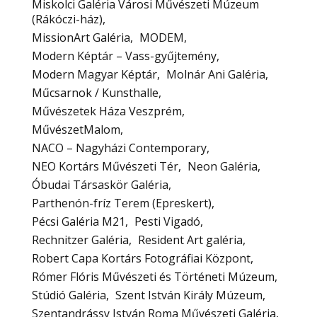
Miskolci Galéria Városi Művészeti Múzeum
(Rákóczi-ház)
MissionArt Galéria
MODEM
Modern Képtár – Vass-gyűjtemény
Modern Magyar Képtár
Molnár Ani Galéria
Műcsarnok / Kunsthalle
Művészetek Háza Veszprém
MűvészetMalom
NACO – Nagyházi Contemporary
NEO Kortárs Művészeti Tér
Neon Galéria
Óbudai Társaskör Galéria
Parthenón-fríz Terem (Epreskert)
Pécsi Galéria M21
Pesti Vigadó
Rechnitzer Galéria
Resident Art galéria
Robert Capa Kortárs Fotográfiai Központ
Rómer Flóris Művészeti és Történeti Múzeum
Stúdió Galéria
Szent István Király Múzeum
Szentandrássy István Roma Művészeti Galéria