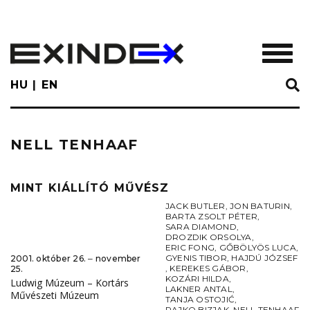
Skip
to
main
TOGGL
content
HU
EN
NELL TENHAAF
MINT KIÁLLÍTÓ MŰVÉSZ
JACK BUTLER
,
JON BATURIN
,
BARTA ZSOLT PÉTER
,
SARA DIAMOND
,
DROZDIK ORSOLYA
,
ERIC FONG
,
GŐBÖLYÖS LUCA
,
GYENIS TIBOR
,
HAJDÚ JÓZSEF
2001. október 26. ‒ november
,
KEREKES GÁBOR
,
25.
KOZÁRI HILDA
,
Ludwig Múzeum – Kortárs
LAKNER ANTAL
,
Művészeti Múzeum
TANJA OSTOJIĆ
,
RAJKO BIZJAK
,
NELL TENHAAF