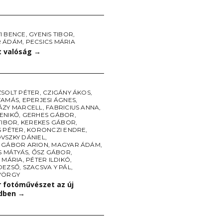
I BENCE
,
GYENIS TIBOR
,
R ÁDÁM
,
PECSICS MÁRIA
t valóság
→
ZSOLT PÉTER
,
CZIGÁNY ÁKOS
,
TAMÁS
,
EPERJESI ÁGNES
,
ÁZY MARCELL
,
FABRICIUS ANNA
,
ENIKŐ
,
GERHES GÁBOR
,
TIBOR
,
KEREKES GÁBOR
,
S PÉTER
,
KORONCZI ENDRE
,
VSZKY DÁNIEL
,
 GÁBOR ARION
,
MAGYAR ÁDÁM
,
S MÁTYÁS
,
ŐSZ GÁBOR
,
 MÁRIA
,
PÉTER ILDIKÓ
,
DEZSŐ
,
SZACSVA Y PÁL
,
YÖRGY
 fotóművészet az új
dben
→