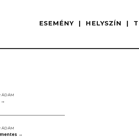
ESEMÉNY
HELYSZÍN
T
R ÁDÁM
r
→
R ÁDÁM
amentes
→