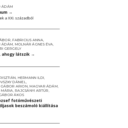
R ÁDÁM
nuum
→
k a XXI. századból
GÁBOR
,
FABRICIUS ANNA
,
R ÁDÁM
,
MOLNÁR ÁGNES ÉVA
,
RI GERGELY
, ahogy látszik
→
RISZTIÁN
,
HERMANN ILDI
,
VSZKY DÁNIEL
,
 GÁBOR ARION
,
MAGYAR ÁDÁM
,
 MÁRIA
,
RAJCSÁNYI ARTÚR
,
GÁBOR ÁKOS
József fotóművészeti
íjasok beszámoló kiállítása