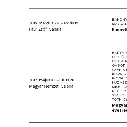
BAKONY
2017. március 24. ‒ április 19.
MAGYA
Faur Zsófi Galéria
Kiemel
BARTA 
DEZSŐ 
ESTERH
GÁBOR 
GYENIS 
KORNIS
KOVALO
2013. május 10. ‒ július 28.
KUDÁSZ
Magyar Nemzeti Galéria
MISETIC
PECSICS
SZABÓ 
TÓTH G
Magyar
évezre