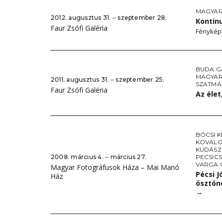
MAGYA
2012. augusztus 31. ‒ szeptember 28.
Konti
Faur Zsófi Galéria
Fényképe
BUDA 
MAGYA
2011. augusztus 31. ‒ szeptember 25.
SZATMÁ
Faur Zsófi Galéria
Az élet
BÓCSI K
KOVALO
KUDÁSZ
2008. március 4. ‒ március 27.
PECSICS
VARGA 
Magyar Fotográfusok Háza – Mai Manó
Pécsi 
Ház
ösztönd
→