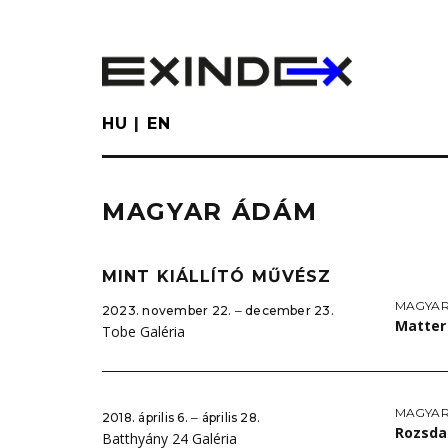
Skip
to
main
content
HU
EN
MAGYAR ÁDÁM
MINT KIÁLLÍTÓ MŰVÉSZ
MAGYA
2023. november 22. ‒ december 23.
Matte
Tobe Galéria
MAGYA
2018. április 6. ‒ április 28.
Rozsd
Batthyány 24 Galéria