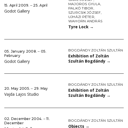
MAJOROS GYULA
,
15. April 2009. ‒ 25. April
PALKÓ TIBOR
,
Godot Gallery
SZURCSIK JÓZSEF
,
UJHÁZI PÉTER
,
WAHORN ANDRÁS
Tyre Lock
→
BOGDÁNDY ZOLTÁN SZULTÁN
05. January 2008. ‒ 05.
Exhibition of Zoltán
February
Szultán Bogdándy
→
Godot Gallery
BOGDÁNDY ZOLTÁN SZULTÁN
20. May 2005. ‒ 29. May
Exhibition of Zoltán
Vajda Lajos Studio
Szultán Bogdándy
→
02. December 2004. ‒ 11.
BOGDÁNDY ZOLTÁN SZULTÁN
December
Objects
→