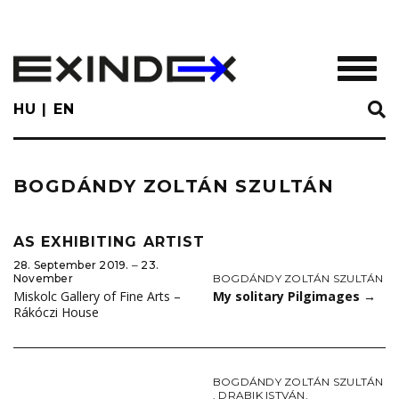
Skip
to
main
TOGGL
content
HU
EN
BOGDÁNDY ZOLTÁN SZULTÁN
AS EXHIBITING ARTIST
28. September 2019. ‒ 23.
BOGDÁNDY ZOLTÁN SZULTÁN
November
My solitary Pilgimages
→
Miskolc Gallery of Fine Arts –
Rákóczi House
BOGDÁNDY ZOLTÁN SZULTÁN
,
DRABIK ISTVÁN
,