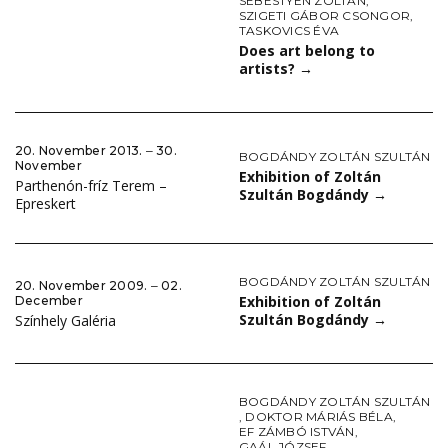
SEBESTYÉN ZOLTÁN
,
SZIGETI GÁBOR CSONGOR
,
TASKOVICS ÉVA
Does art belong to
artists?
→
20. November 2013. ‒ 30.
BOGDÁNDY ZOLTÁN SZULTÁN
November
Exhibition of Zoltán
Parthenón-fríz Terem –
Szultán Bogdándy
→
Epreskert
BOGDÁNDY ZOLTÁN SZULTÁN
20. November 2009. ‒ 02.
Exhibition of Zoltán
December
Szultán Bogdándy
→
Színhely Galéria
BOGDÁNDY ZOLTÁN SZULTÁN
,
DOKTOR MÁRIÁS BÉLA
,
EF ZÁMBÓ ISTVÁN
,
GAÁL JÓZSEF
,