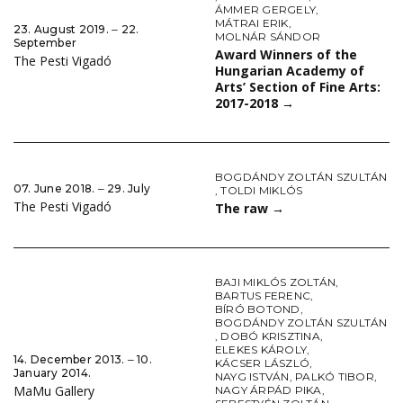
ÁMMER GERGELY
,
MÁTRAI ERIK
,
23. August 2019. ‒ 22.
MOLNÁR SÁNDOR
September
Award Winners of the
The Pesti Vigadó
Hungarian Academy of
Arts’ Section of Fine Arts:
2017-2018
→
BOGDÁNDY ZOLTÁN SZULTÁN
07. June 2018. ‒ 29. July
,
TOLDI MIKLÓS
The Pesti Vigadó
The raw
→
BAJI MIKLÓS ZOLTÁN
,
BARTUS FERENC
,
BÍRÓ BOTOND
,
BOGDÁNDY ZOLTÁN SZULTÁN
,
DOBÓ KRISZTINA
,
ELEKES KÁROLY
,
14. December 2013. ‒ 10.
KÁCSER LÁSZLÓ
,
January 2014.
NAYG ISTVÁN
,
PALKÓ TIBOR
,
MaMu Gallery
NAGY ÁRPÁD PIKA
,