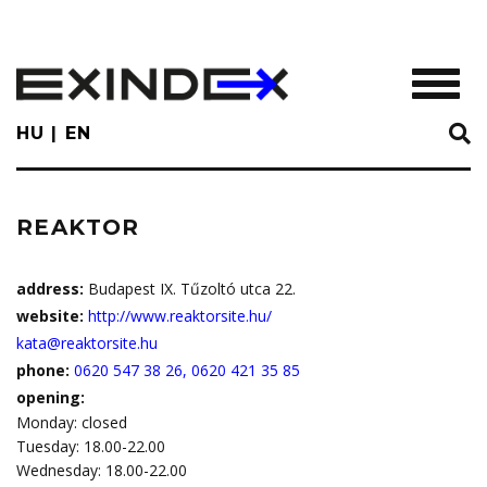
Skip
to
main
TOGGL
content
HU
EN
REAKTOR
address:
Budapest IX. Tűzoltó utca 22.
website:
http://www.reaktorsite.hu/
kata@reaktorsite.hu
phone:
0620 547 38 26, 0620 421 35 85
opening:
Monday: closed
Tuesday: 18.00-22.00
Wednesday: 18.00-22.00