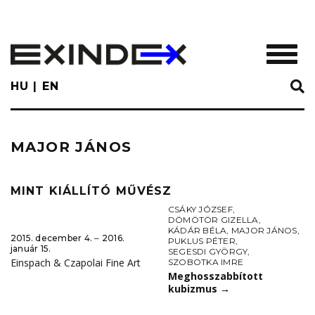
Skip
to
main
TOGGL
content
HU
EN
MAJOR JÁNOS
MINT KIÁLLÍTÓ MŰVÉSZ
CSÁKY JÓZSEF
,
DÖMÖTÖR GIZELLA
,
KÁDÁR BÉLA
,
MAJOR JÁNOS
,
2015. december 4. ‒ 2016.
PUKLUS PÉTER
,
január 15.
SEGESDI GYÖRGY
,
Einspach & Czapolai Fine Art
SZOBOTKA IMRE
Meghosszabbított
kubizmus
→