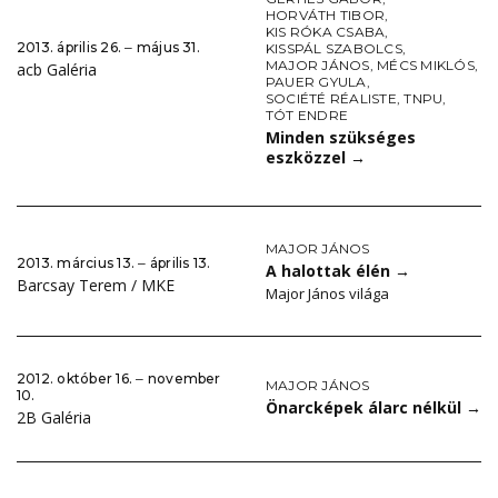
HORVÁTH TIBOR
,
KIS RÓKA CSABA
,
2013. április 26. ‒ május 31.
KISSPÁL SZABOLCS
,
MAJOR JÁNOS
,
MÉCS MIKLÓS
,
acb Galéria
PAUER GYULA
,
SOCIÉTÉ RÉALISTE
,
TNPU
,
TÓT ENDRE
Minden szükséges
eszközzel
→
MAJOR JÁNOS
2013. március 13. ‒ április 13.
A halottak élén
→
Barcsay Terem / MKE
Major János világa
2012. október 16. ‒ november
MAJOR JÁNOS
10.
Önarcképek álarc nélkül
→
2B Galéria