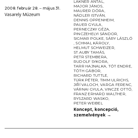
LAKNER ANTAL
,
MAJOR JÁNOS
,
2008. február 28. ‒ május 31.
MAURER DÓRA
,
Vasarely Múzeum
NÁDLER ISTVÁN
,
DENNIS OPPENHEIM
,
PAUER GYULA
,
PERNECZKY GÉZA
,
PINCZEHELYI SÁNDOR
,
SIGMAR POLKE
,
SÁRY LÁSZLÓ
,
SCHMAL KÁROLY
,
HELMUT SCHWEIZER
,
ST.AUBY TAMÁS
,
PETR STEMBERA
,
RUDOLF SYKORA
,
TARR HAJNALKA
,
TÓT ENDRE
,
TÓTH GÁBOR
,
RICHARD TUTTLE
,
TÜRK PÉTER
,
TIMM ULRICHS
,
JIŘÍ VALOCH
,
VARGA FERENC
,
VÁRNAI GYULA
,
VINCZE OTTÓ
,
FRANZ ERHARD WALTHER
,
RYSZARD WASKO
,
PETER WEIBEL
Koncept, koncepció,
szemelvények
→