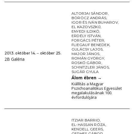
ALTORJAI SÁNDOR
,
BÖRÖCZ ANDRÁS
,
IGOR ÉS IVÁN BUHAROV
,
EL KAZOVSZKIJ
,
ENYEDI ILDIKÓ
,
ERDÉLY ISTVÁN
,
FORGÁCS PÉTER
,
FLIEGAUF BENEDEK
,
GULÁCSY LAJOS
,
2013. október 14. ‒ október 25.
MAJOR JÁNOS
,
ROMÁN GYÖRGY
,
2B Galéria
ROSKÓ GÁBOR
,
SCHNITZLER JÁNOS
,
SUGÁR GYULA
Álom ébren
→
Kiállítás a Magyar
Pszichoanalitikus Egyesület
megalakulásának 100.
évfordulójára
ITZIAR BARRIO
,
EL-HASSAN RÓZA
,
KENDELL GEERS
,
GERHES GÁBOR
,