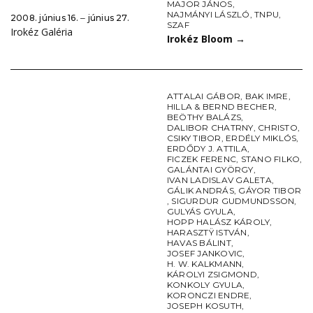
MAJOR JÁNOS
,
NAJMÁNYI LÁSZLÓ
,
TNPU
,
2008. június 16. ‒ június 27.
SZAF
Irokéz Galéria
Irokéz Bloom
→
ATTALAI GÁBOR
,
BAK IMRE
,
HILLA & BERND BECHER
,
BEÖTHY BALÁZS
,
DALIBOR CHATRNY
,
CHRISTO
,
CSIKY TIBOR
,
ERDÉLY MIKLÓS
,
ERDŐDY J. ATTILA
,
FICZEK FERENC
,
STANO FILKO
,
GALÁNTAI GYÖRGY
,
IVAN LADISLAV GALETA
,
GÁLIK ANDRÁS
,
GÁYOR TIBOR
,
SIGURDUR GUDMUNDSSON
,
GULYÁS GYULA
,
HOPP HALÁSZ KÁROLY
,
HARASZTŸ ISTVÁN
,
HAVAS BÁLINT
,
JOSEF JANKOVIC
,
H. W. KALKMANN
,
KÁROLYI ZSIGMOND
,
KONKOLY GYULA
,
KORONCZI ENDRE
,
JOSEPH KOSUTH
,