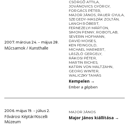
CSÖRGŐ ATTILA
,
JOVÁNOVICS GYÖRGY
,
FORGÁCS PÉTER
,
MAJOR JÁNOS
,
PAUER GYULA
,
SZEGEDY-MASZÁK ZOLTÁN
,
LANGH RÓBERT
,
FERNEZELYI MÁRTON
,
SIMON PENNY
,
ROBOTLAB
,
SEVERIN HOFMANN
,
DAVID MOISES
,
2007. március 24. ‒ május 28.
KEN FEINGOLD
,
Műcsarnok / Kunsthalle
MICHAEL MARKERT
,
LÁSZLÓ GERGELY
,
RÁKOSI PÉTER
,
MARTIN RICHES
,
KATRIN VON MALTZAHN
,
GEORG WINTER
,
WALICZKY TAMÁS
Kempelen
→
Ember a gépben
2006. május 19. ‒ július 2.
MAJOR JÁNOS
Fővárosi Képtár/Kiscelli
Major János kiállítása
→
Múzeum