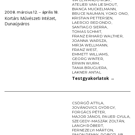
ATELIER VAN LIESHOUT
,
BIANCA MUCKELMANN
,
2008. március 12. ‒ április 18.
BRUCE NAUMAN
,
YOKO ONO
,
Kortárs Művészeti Intézet,
KRISTIAN PETTERSEN
,
LAERCIO REDONDO
,
Dunaújváros
SANTIAGO SIERRA
,
TOMAS SCHMIT
,
FRANZ ERHARD WALTHER
,
JOANNA WARSZA
,
MIRJA WELLMANN
,
FRANZ WEST
,
EMMETT WILLIAMS
,
GEORG WINTER
,
ERWIN WURM
,
TANIA BRUGUERA
,
LAKNER ANTAL
Testgyakorlatok
→
CSÖRGŐ ATTILA
,
JOVÁNOVICS GYÖRGY
,
FORGÁCS PÉTER
,
MAJOR JÁNOS
,
PAUER GYULA
,
SZEGEDY-MASZÁK ZOLTÁN
,
LANGH RÓBERT
,
FERNEZELYI MÁRTON
,
SIMON PENNY
,
ROBOTLAB
,