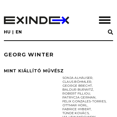
Skip
to
main
TOGGL
content
HU
EN
GEORG WINTER
MINT KIÁLLÍTÓ MŰVÉSZ
SONJA ALHÄUSER
,
CLAUS BÖHMLER
,
GEORGE BRECHT
,
BALDUR BURWITZ
,
ROBERT FILLIOU
,
PATRYCJA GERMAN
,
FELIX GONZALES-TORRES
,
OTTMAR HÖRL
,
FABRICE HYBERT
,
TÜNDE KOVÁCS
,
VIA LEWANDOWSKY
,