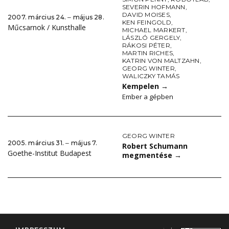
SEVERIN HOFMANN
,
DAVID MOISES
,
2007. március 24. ‒ május 28.
KEN FEINGOLD
,
Műcsarnok / Kunsthalle
MICHAEL MARKERT
,
LÁSZLÓ GERGELY
,
RÁKOSI PÉTER
,
MARTIN RICHES
,
KATRIN VON MALTZAHN
,
GEORG WINTER
,
WALICZKY TAMÁS
Kempelen
→
Ember a gépben
GEORG WINTER
2005. március 31. ‒ május 7.
Robert Schumann
Goethe-Institut Budapest
megmentése
→