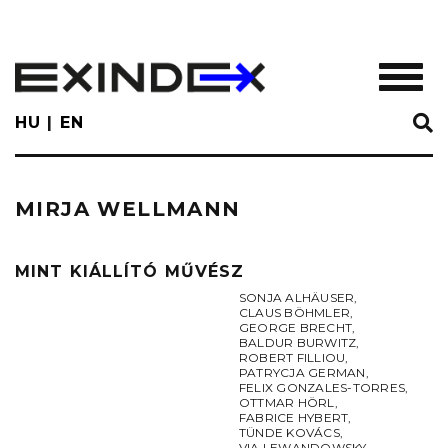
Skip
to
main
TOGGL
content
HU
EN
MIRJA WELLMANN
MINT KIÁLLÍTÓ MŰVÉSZ
SONJA ALHÄUSER
,
CLAUS BÖHMLER
,
GEORGE BRECHT
,
BALDUR BURWITZ
,
ROBERT FILLIOU
,
PATRYCJA GERMAN
,
FELIX GONZALES-TORRES
,
OTTMAR HÖRL
,
FABRICE HYBERT
,
TÜNDE KOVÁCS
,
VIA LEWANDOWSKY
,