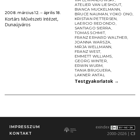
ATELIER VAN LIESHOUT
,
BIANCA MUCKELMANN
,
2008. március 12. ‒ április 18.
BRUCE NAUMAN
,
YOKO ONO
,
Kortárs Művészeti Intézet,
KRISTIAN PETTERSEN
,
LAERCIO REDONDO
,
Dunaújváros
SANTIAGO SIERRA
,
TOMAS SCHMIT
,
FRANZ ERHARD WALTHER
,
JOANNA WARSZA
,
MIRJA WELLMANN
,
FRANZ WEST
,
EMMETT WILLIAMS
,
GEORG WINTER
,
ERWIN WURM
,
TANIA BRUGUERA
,
LAKNER ANTAL
Testgyakorlatok
→
IMPRESSZUM
exindex
KONTAKT
2000–2026 |
C3