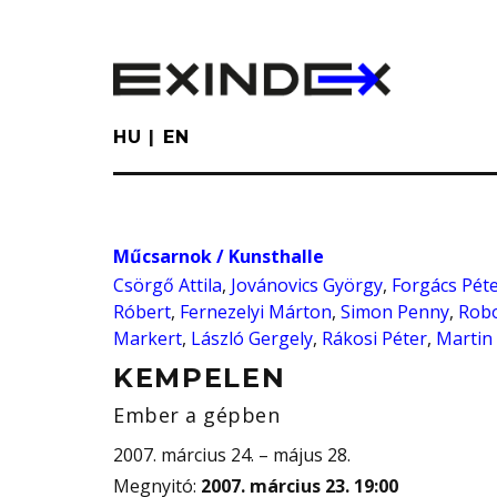
Skip
to
main
content
HU
EN
Műcsarnok / Kunsthalle
Csörgő Attila
,
Jovánovics György
,
Forgács Pét
Róbert
,
Fernezelyi Márton
,
Simon Penny
,
Robo
Markert
,
László Gergely
,
Rákosi Péter
,
Martin
KEMPELEN
Ember a gépben
2007. március 24. – május 28.
Megnyitó
:
2007. március 23. 19:00