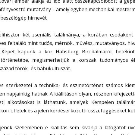
 udvari ember alakja ez idő alatt összekapcsolódott a gép
zemfényvesztő mutatvány – amely egyben mechanikai mester
 beszélőgép hírnevét.
ihisztor két zseniális találmánya, a korában csodaként t
lyes feltaláló mint tudós, mérnök, művész, mutatványos, hiv
 Képet kapunk a kor Habsburg Birodalmáról, betekin
örténetébe, megismerhetjük a korszak tudományos él
zázad török- és bábukultuszát.
s szerkezetei a technika- és eszmetörténet számos kie
en napjainkig hatnak. A kiállításon olyan, részben kifejezet
ti alkotásokat is láthatunk, amelyek Kempelen találmá
 kori ötletek és a jelen kérdései közötti összefüggéseket kut
nek szellemében e kiállítás sem kívánja a látogatót üveg