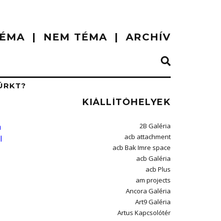
ÉMA
NEM TÉMA
ARCHÍV
ÜRKT?
KIÁLLÍTÓHELYEK
h
2B Galéria
acb attachment
l
acb Bak Imre space
acb Galéria
acb Plus
am projects
Ancora Galéria
Art9 Galéria
Artus Kapcsolótér