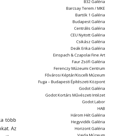
B32 Galéria
Barcsay Terem / MKE
Bartók 1 Galéria
Budapest Galéria
Centrális Galéria
CEU Nyitott Galéria
Csikász Galéria
Deák Erika Galéria
Einspach & Czapolai Fine Art
Faur Zsófi Galéria
Ferenczy Múzeumi Centrum
Fővárosi Képtár/Kiscelli Múzeum
Fuga – Budapesti Építészeti Központ
Godot Galéria
Godot Kortárs Művészeti Intézet
Godot Labor
HAB
Három Hét Galéria
ka több
Hegyvidék Galéria
okat. Az
Horizont Galéria
Vajda Múzeum