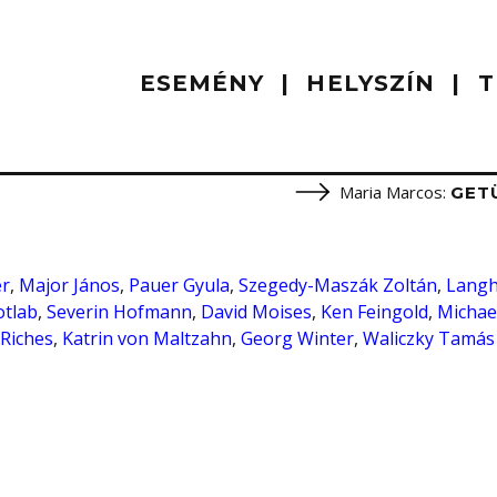
ESEMÉNY
HELYSZÍN
T
Maria Marcos
:
GET
er
,
Major János
,
Pauer Gyula
,
Szegedy-Maszák Zoltán
,
Lang
tlab
,
Severin Hofmann
,
David Moises
,
Ken Feingold
,
Michae
 Riches
,
Katrin von Maltzahn
,
Georg Winter
,
Waliczky Tamás