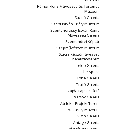
Központ
Rómer Flóris Művészeti és Történeti
Múzeum
Stúdió Galéria
Szent István Király Múzeum
Szentandrássy István Roma
Művészeti Galéria
Szentendrei Képtár
Szépművészeti Múzeum
Szikra képzőművészeti
bemutatóterem
Telep Galéria
The Space
Tobe Galéria
Trafó Galéria
Vajda Lajos Stúdió
Várfok Galéria
Várfok – Projekt Terem
Vasarely Múzeum
Viltin Galéria
Vintage Galéria
Vízivárosi Galéria