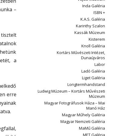
ezetben
Inda Galéria
munka –
ISBN +
K.A.S. Galéria
Karinthy Szalon
Kassák Múzeum
isztelt
Kisterem
atalnok
Knoll Galéria
thetünk
Kortárs Művészeti Intézet,
Dunaújváros
etét, a
Labor
Ladó Galéria
Liget Galéria
Longtermhandstand
melkedő
Ludwig Múzeum – Kortárs Művészeti
ten erre
Múzeum
nyainak
Magyar Fotográfusok Háza – Mai
Manó Ház
atva.
Magyar Műhely Galéria
Magyar Nemzeti Galéria
fallal,
MaMű Galéria
MET Galéria