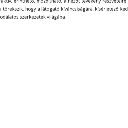
aktív, érinthető, mozdítható, a nézőt tevékeny részvételre 
 törekszik, hogy a látogató kíváncsiságára, kísérletező ked
odálatos szerkezetek világába.