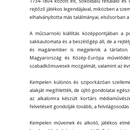
1734-1804 között élt, sokoldalú feltaláló és
rejtőző játékos legendájával, miközben a s
elhalványította más találmányai, elsősorban a
A műcsarnoki kiállítás középpontjában a pol
sakkautomata és a beszélőgép áll, de a rejté
és magánember is megjelenik a tárlaton.
Magyarország és Közép-Európa művelődést
szabadkőmuvesek mozgalmát, valamint az évs
Kempelen különös és sziporkázóan szelleme
alakját megihlették, de újító gondolatai egész
az alkalomra készült kortárs médiaművésze
felvetéseit gondolják tovább, a felvilágosodás
Kempelen műveinek és alkotó, játékos elméjé