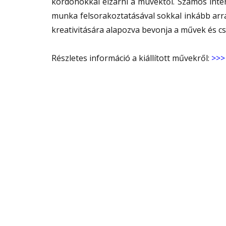
kordonokkal elzárni a muvektől. Számos inter
munka felsorakoztatásával sokkal inkább arra
kreativitására alapozva bevonja a művek és cs
Részletes információ a kiállított művekről:
>>>