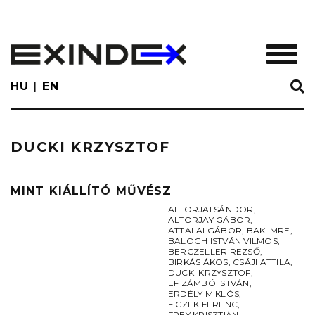
Skip
to
main
TOGGL
content
HU
EN
DUCKI KRZYSZTOF
MINT KIÁLLÍTÓ MŰVÉSZ
ALTORJAI SÁNDOR
,
ALTORJAY GÁBOR
,
ATTALAI GÁBOR
,
BAK IMRE
,
BALOGH ISTVÁN VILMOS
,
BERCZELLER REZSŐ
,
BIRKÁS ÁKOS
,
CSÁJI ATTILA
,
DUCKI KRZYSZTOF
,
EF ZÁMBÓ ISTVÁN
,
ERDÉLY MIKLÓS
,
FICZEK FERENC
,
FREY KRISZTIÁN
,