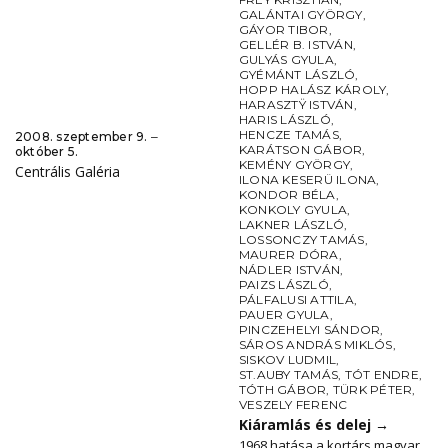
GALÁNTAI GYÖRGY
,
GÁYOR TIBOR
,
GELLÉR B. ISTVÁN
,
GULYÁS GYULA
,
GYÉMÁNT LÁSZLÓ
,
HOPP HALÁSZ KÁROLY
,
HARASZTŸ ISTVÁN
,
HARIS LÁSZLÓ
,
HENCZE TAMÁS
,
2008. szeptember 9. ‒
KARÁTSON GÁBOR
,
október 5.
KEMÉNY GYÖRGY
,
Centrális Galéria
ILONA KESERÜ ILONA
,
KONDOR BÉLA
,
KONKOLY GYULA
,
LAKNER LÁSZLÓ
,
LOSSONCZY TAMÁS
,
MAURER DÓRA
,
NÁDLER ISTVÁN
,
PAIZS LÁSZLÓ
,
PÁLFALUSI ATTILA
,
PAUER GYULA
,
PINCZEHELYI SÁNDOR
,
SÁROS ANDRÁS MIKLÓS
,
SISKOV LUDMIL
,
ST.AUBY TAMÁS
,
TÓT ENDRE
,
TÓTH GÁBOR
,
TÜRK PÉTER
,
VESZELY FERENC
Kiáramlás és delej
→
1968 hatása a kortárs magyar