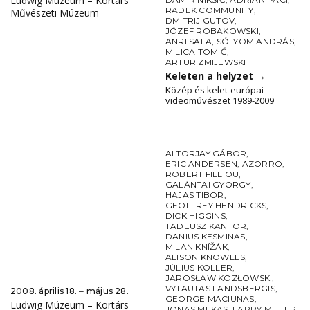
Ludwig Múzeum – Kortárs
RADEK COMMUNITY
,
Művészeti Múzeum
DMITRIJ GUTOV
,
JÓZEF ROBAKOWSKI
,
ANRI SALA
,
SÓLYOM ANDRÁS
,
MILICA TOMIĆ
,
ARTUR ZMIJEWSKI
Keleten a helyzet
→
Közép és kelet-európai
videoművészet 1989-2009
ALTORJAY GÁBOR
,
ERIC ANDERSEN
,
AZORRO
,
ROBERT FILLIOU
,
GALÁNTAI GYÖRGY
,
HAJAS TIBOR
,
GEOFFREY HENDRICKS
,
DICK HIGGINS
,
TADEUSZ KANTOR
,
DANIUS KESMINAS
,
MILAN KNÍŽÁK
,
ALISON KNOWLES
,
JÚLIUS KOLLER
,
JAROSŁAW KOZŁOWSKI
,
VYTAUTAS LANDSBERGIS
,
2008. április 18. ‒ május 28.
GEORGE MACIUNAS
,
Ludwig Múzeum – Kortárs
JONAS MEKAS
,
LARRY MILLER
,