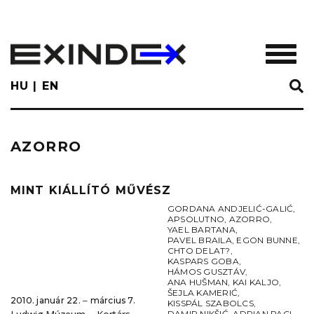
Skip
to
main
TOGGL
content
HU
EN
AZORRO
MINT KIÁLLÍTÓ MŰVÉSZ
GORDANA ANDJELIĆ-GALIĆ
,
APSOLUTNO
,
AZORRO
,
YAEL BARTANA
,
PAVEL BRAILA
,
EGON BUNNE
,
CHTO DELAT?
,
KASPARS GOBA
,
HÁMOS GUSZTÁV
,
ANA HUŠMAN
,
KAI KALJO
,
ŠEJLA KAMERIĆ
,
2010. január 22. ‒ március 7.
KISSPÁL SZABOLCS
,
DAMIR NIKŠIĆ
,
ADRIAN PACI
,