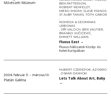
Művészeti Múzeum
BEN PATTERSON
,
ROBERT REHFELDT
,
MIEKO SHIOMI
,
SLAVE PIANOS
,
ST.AUBY TAMÁS
,
TÓTH GÁBOR
,
NOMEDA & GEDIMINAS
URBONAS
,
JIŘÍ VALOCH
,
BEN VAUTIER
,
BRANKO VUČIĆEVIĆ
,
EMMETT WILLIAMS
Fluxus East
→
Fluxus-hálózatok Közép- és
Kelet-Európában
HUBERT CZEREPOK
,
AZORRO
,
OSKAR DAWICKI
2006. február 3. ‒ március 10.
Lets Talk About Art, Baby
Platán Galéria
→