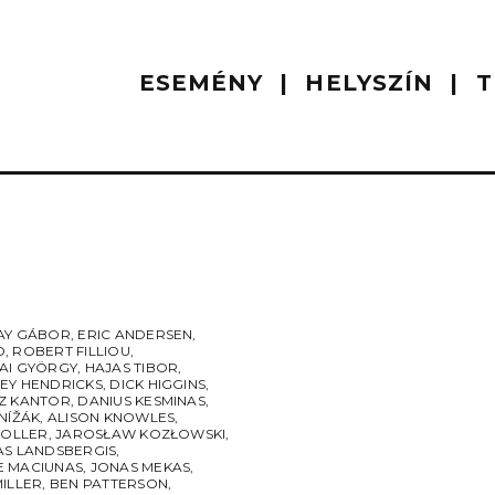
ESEMÉNY
HELYSZÍN
T
AY GÁBOR
,
ERIC ANDERSEN
,
O
,
ROBERT FILLIOU
,
AI GYÖRGY
,
HAJAS TIBOR
,
EY HENDRICKS
,
DICK HIGGINS
,
Z KANTOR
,
DANIUS KESMINAS
,
NÍŽÁK
,
ALISON KNOWLES
,
KOLLER
,
JAROSŁAW KOZŁOWSKI
,
AS LANDSBERGIS
,
 MACIUNAS
,
JONAS MEKAS
,
MILLER
,
BEN PATTERSON
,