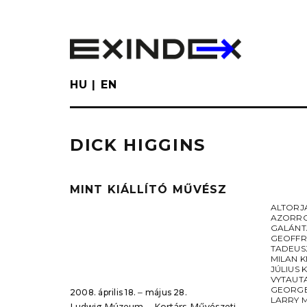
Skip
to
main
content
HU
EN
DICK HIGGINS
MINT KIÁLLÍTÓ MŰVÉSZ
ALTORJ
AZORR
GALÁNT
GEOFFR
TADEUS
MILAN K
JÚLIUS 
VYTAUT
GEORGE
2008. április 18. ‒ május 28.
LARRY 
Ludwig Múzeum – Kortárs Művészeti