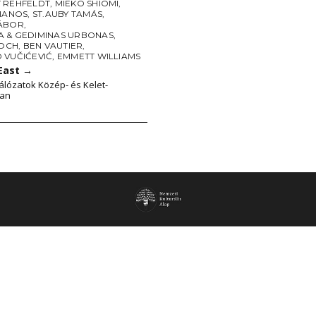
 REHFELDT
,
MIEKO SHIOMI
,
PIANOS
,
ST.AUBY TAMÁS
,
ÁBOR
,
 & GEDIMINAS URBONAS
,
LOCH
,
BEN VAUTIER
,
 VUČIĆEVIĆ
,
EMMETT WILLIAMS
 East
→
álózatok Közép- és Kelet-
an