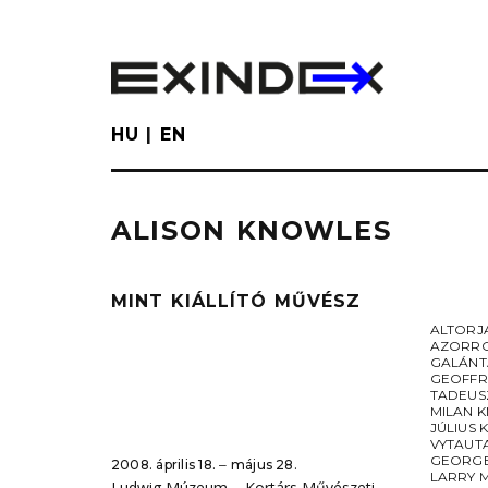
Skip
to
main
content
HU
EN
ALISON KNOWLES
MINT KIÁLLÍTÓ MŰVÉSZ
ALTORJ
AZORR
GALÁNT
GEOFFR
TADEUS
MILAN K
JÚLIUS 
VYTAUT
GEORGE
2008. április 18. ‒ május 28.
LARRY 
Ludwig Múzeum – Kortárs Művészeti