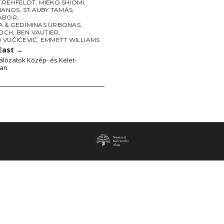
 REHFELDT
,
MIEKO SHIOMI
,
PIANOS
,
ST.AUBY TAMÁS
,
ÁBOR
,
 & GEDIMINAS URBONAS
,
LOCH
,
BEN VAUTIER
,
 VUČIĆEVIĆ
,
EMMETT WILLIAMS
 East
→
álózatok Közép- és Kelet-
an