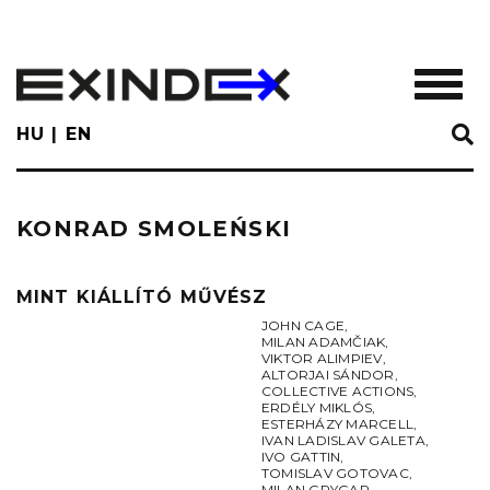
Skip
to
main
TOGGL
content
HU
EN
KONRAD SMOLEŃSKI
MINT KIÁLLÍTÓ MŰVÉSZ
JOHN CAGE
,
MILAN ADAMČIAK
,
VIKTOR ALIMPIEV
,
ALTORJAI SÁNDOR
,
COLLECTIVE ACTIONS
,
ERDÉLY MIKLÓS
,
ESTERHÁZY MARCELL
,
IVAN LADISLAV GALETA
,
IVO GATTIN
,
TOMISLAV GOTOVAC
,
MILAN GRYGAR
,