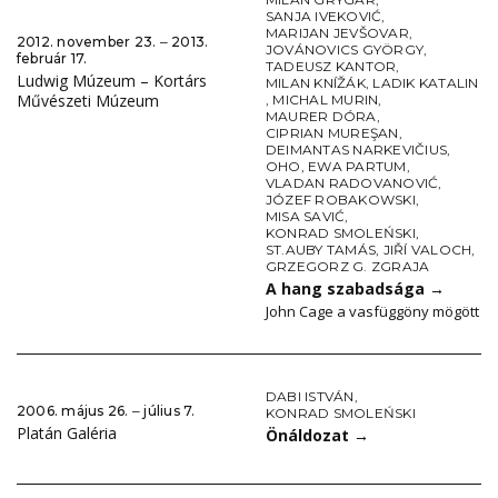
SANJA IVEKOVIĆ
,
MARIJAN JEVŠOVAR
,
2012. november 23. ‒ 2013.
JOVÁNOVICS GYÖRGY
,
február 17.
TADEUSZ KANTOR
,
Ludwig Múzeum – Kortárs
MILAN KNÍŽÁK
,
LADIK KATALIN
Művészeti Múzeum
,
MICHAL MURIN
,
MAURER DÓRA
,
CIPRIAN MUREŞAN
,
DEIMANTAS NARKEVIČIUS
,
OHO
,
EWA PARTUM
,
VLADAN RADOVANOVIĆ
,
JÓZEF ROBAKOWSKI
,
MISA SAVIĆ
,
KONRAD SMOLEŃSKI
,
ST.AUBY TAMÁS
,
JIŘÍ VALOCH
,
GRZEGORZ G. ZGRAJA
A hang szabadsága
→
John Cage a vasfüggöny mögött
DABI ISTVÁN
,
2006. május 26. ‒ július 7.
KONRAD SMOLEŃSKI
Platán Galéria
Önáldozat
→