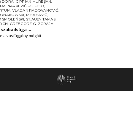
R DÓRA
,
CIPRIAN MUREŞAN
,
TAS NARKEVIČIUS
,
OHO
,
RTUM
,
VLADAN RADOVANOVIĆ
,
ROBAKOWSKI
,
MISA SAVIĆ
,
 SMOLEŃSKI
,
ST.AUBY TAMÁS
,
LOCH
,
GRZEGORZ G. ZGRAJA
 szabadsága
→
e a vasfüggöny mögött