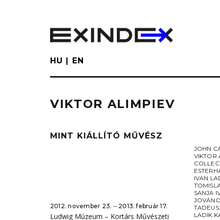
Skip
to
main
content
HU
EN
VIKTOR ALIMPIEV
MINT KIÁLLÍTÓ MŰVÉSZ
JOHN C
VIKTOR 
COLLEC
ESTERH
IVAN LA
TOMISL
SANJA I
JOVÁNO
2012. november 23. ‒ 2013. február 17.
TADEUS
LADIK K
Ludwig Múzeum – Kortárs Művészeti