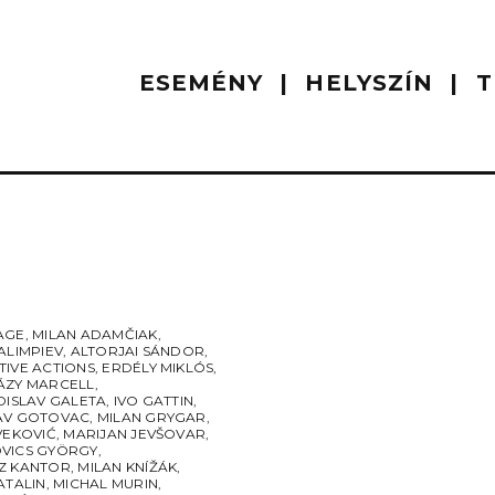
ESEMÉNY
HELYSZÍN
T
AGE
,
MILAN ADAMČIAK
,
ALIMPIEV
,
ALTORJAI SÁNDOR
,
TIVE ACTIONS
,
ERDÉLY MIKLÓS
,
ÁZY MARCELL
,
DISLAV GALETA
,
IVO GATTIN
,
AV GOTOVAC
,
MILAN GRYGAR
,
VEKOVIĆ
,
MARIJAN JEVŠOVAR
,
VICS GYÖRGY
,
Z KANTOR
,
MILAN KNÍŽÁK
,
ATALIN
,
MICHAL MURIN
,