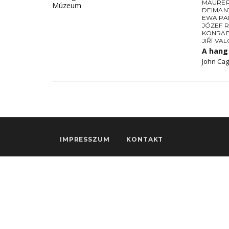
MAURE
Múzeum
DEIMAN
EWA PA
JÓZEF 
KONRAD
JIŘÍ VA
A hang
John Cag
IMPRESSZUM
KONTAKT