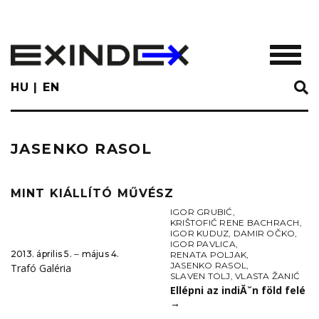
Skip
to
main
TOGGL
content
HU
EN
JASENKO RASOL
MINT KIÁLLÍTÓ MŰVÉSZ
IGOR GRUBIĆ
,
KRIŠTOFIĆ RENE BACHRACH
,
IGOR KUDUZ
,
DAMIR OČKO
,
IGOR PAVLICA
,
2013. április 5. ‒ május 4.
RENATA POLJAK
,
JASENKO RASOL
,
Trafó Galéria
SLAVEN TOLJ
,
VLASTA ŽANIĆ
Ellépni az indiĂˇn föld felé
→