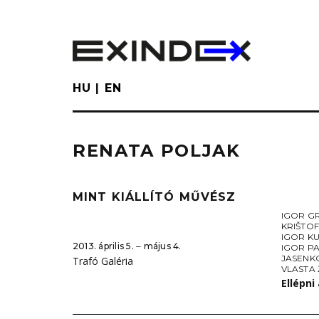
Skip
to
main
content
HU
EN
RENATA POLJAK
MINT KIÁLLÍTÓ MŰVÉSZ
IGOR G
KRIŠTO
IGOR K
2013. április 5. ‒ május 4.
IGOR P
JASENK
Trafó Galéria
VLASTA 
Ellépni