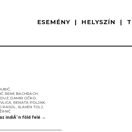
ESEMÉNY
HELYSZÍN
T
RUBIĆ
,
FIĆ RENE BACHRACH
,
UDUZ
,
DAMIR OČKO
,
AVLICA
,
RENATA POLJAK
,
O RASOL
,
SLAVEN TOLJ
,
ŽANIĆ
 az indiĂˇn föld felé
→