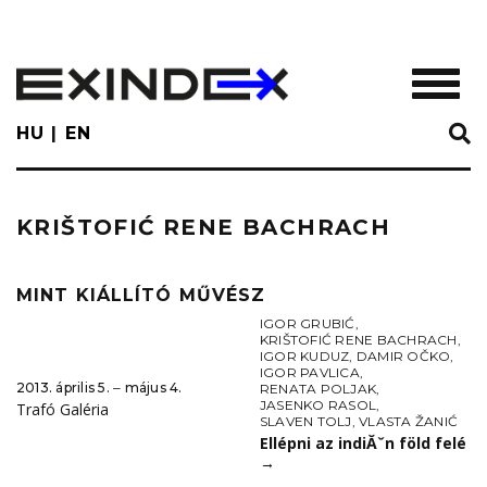
Skip
to
main
TOGGL
content
HU
EN
KRIŠTOFIĆ RENE BACHRACH
MINT KIÁLLÍTÓ MŰVÉSZ
IGOR GRUBIĆ
,
KRIŠTOFIĆ RENE BACHRACH
,
IGOR KUDUZ
,
DAMIR OČKO
,
IGOR PAVLICA
,
2013. április 5. ‒ május 4.
RENATA POLJAK
,
JASENKO RASOL
,
Trafó Galéria
SLAVEN TOLJ
,
VLASTA ŽANIĆ
Ellépni az indiĂˇn föld felé
→