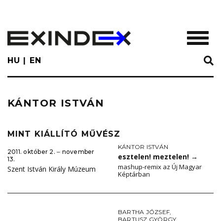
Skip
to
main
TOGGL
content
HU
EN
KÁNTOR ISTVÁN
MINT KIÁLLÍTÓ MŰVÉSZ
KÁNTOR ISTVÁN
2011. október 2. ‒ november
esztelen! meztelen!
→
13.
mashup-remix az Új Magyar
Szent István Király Múzeum
Képtárban
BARTHA JÓZSEF
,
BARTUSZ GYÖRGY
,