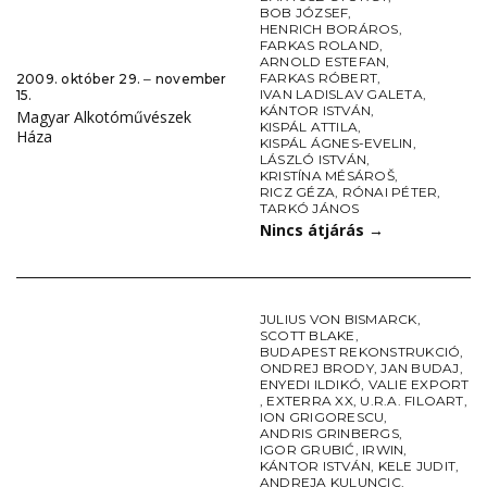
BOB JÓZSEF
,
HENRICH BORÁROS
,
FARKAS ROLAND
,
ARNOLD ESTEFAN
,
FARKAS RÓBERT
,
2009. október 29. ‒ november
IVAN LADISLAV GALETA
,
15.
KÁNTOR ISTVÁN
,
Magyar Alkotóművészek
KISPÁL ATTILA
,
Háza
KISPÁL ÁGNES-EVELIN
,
LÁSZLÓ ISTVÁN
,
KRISTÍNA MÉSÁROŠ
,
RICZ GÉZA
,
RÓNAI PÉTER
,
TARKÓ JÁNOS
Nincs átjárás
→
JULIUS VON BISMARCK
,
SCOTT BLAKE
,
BUDAPEST REKONSTRUKCIÓ
,
ONDREJ BRODY
,
JAN BUDAJ
,
ENYEDI ILDIKÓ
,
VALIE EXPORT
,
EXTERRA XX
,
U.R.A. FILOART
,
ION GRIGORESCU
,
ANDRIS GRINBERGS
,
IGOR GRUBIĆ
,
IRWIN
,
KÁNTOR ISTVÁN
,
KELE JUDIT
,
ANDREJA KULUNCIC
,