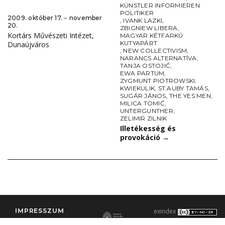
KÜNSTLER INFORMIEREN
POLITIKER
2009. október 17. ‒ november
,
IVANK LAZKI
,
20.
ZBIGNIEW LIBERA
,
Kortárs Művészeti Intézet,
MAGYAR KÉTFARKÚ
KUTYAPÁRT
Dunaújváros
,
NEW COLLECTIVISM
,
NARANCS ALTERNATÍVA
,
TANJA OSTOJIĆ
,
EWA PARTUM
,
ZYGMUNT PIOTROWSKI
,
KWIEKULIK
,
ST.AUBY TAMÁS
,
SUGÁR JÁNOS
,
THE YES MEN
,
MILICA TOMIĆ
,
UNTERGUNTHER
,
ZELIMIR ZILNIK
Illetékesség és
provokáció
→
IMPRESSZUM
exindex
KONTAKT
2000–2026 |
C3