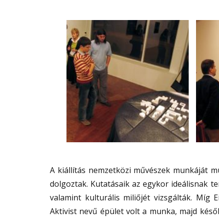
A kiállítás nemzetközi művészek munkáját m
dolgoztak. Kutatásaik az egykor ideálisnak t
valamint kulturális miliőjét vizsgálták. M
Aktivist nevű épület volt a munka, majd késő