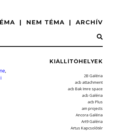
ÉMA
NEM TÉMA
ARCHÍV
KIÁLLÍTÓHELYEK
hne
,
2B Galéria
i
acb attachment
acb Bak Imre space
acb Galéria
acb Plus
am projects
Ancora Galéria
Art9 Galéria
Artus Kapcsolótér