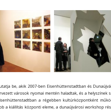
utatja be, akik 2007-ben Eisenhüttenstadtban és Dunaújv
ervezett városok nyomai mentén haladtak, és a helyszínek sz
íg Eisenhüttenstadtban a régebben kultúrközpontként műk
bb a kiállítás központi eleme, a dunaújvárosi workshop rés