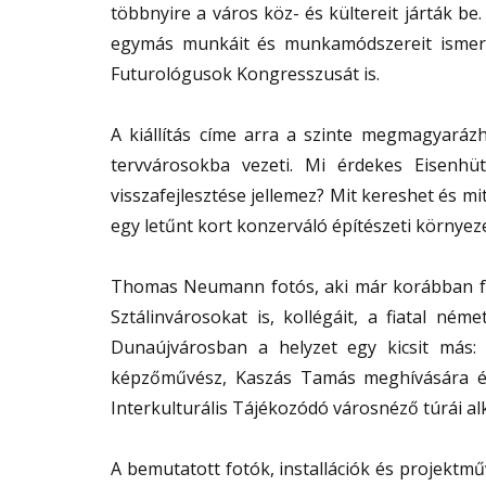
többnyire a város köz- és kültereit járták b
egymás munkáit és munkamódszereit ismerh
Futurológusok Kongresszusát is.
A kiállítás címe arra a szinte megmagyaráz
tervvárosokba vezeti. Mi érdekes Eisenhüt
visszafejlesztése jellemez? Mit kereshet és m
egy letűnt kort konzerváló építészeti környe
Thomas Neumann fotós, aki már korábban fel
Sztálinvárosokat is, kollégáit, a fiatal né
Dunaújvárosban a helyzet egy kicsit más:
képzőművész, Kaszás Tamás meghívására ér
Interkulturális Tájékozódó városnéző túrái al
A bemutatott fotók, installációk és projektmű