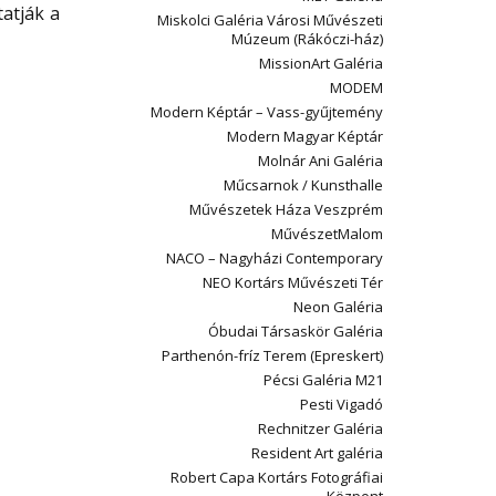
tatják a
Miskolci Galéria Városi Művészeti
Múzeum (Rákóczi-ház)
MissionArt Galéria
MODEM
Modern Képtár – Vass-gyűjtemény
Modern Magyar Képtár
Molnár Ani Galéria
Műcsarnok / Kunsthalle
Művészetek Háza Veszprém
MűvészetMalom
NACO – Nagyházi Contemporary
NEO Kortárs Művészeti Tér
Neon Galéria
Óbudai Társaskör Galéria
Parthenón-fríz Terem (Epreskert)
Pécsi Galéria M21
Pesti Vigadó
Rechnitzer Galéria
Resident Art galéria
Robert Capa Kortárs Fotográfiai