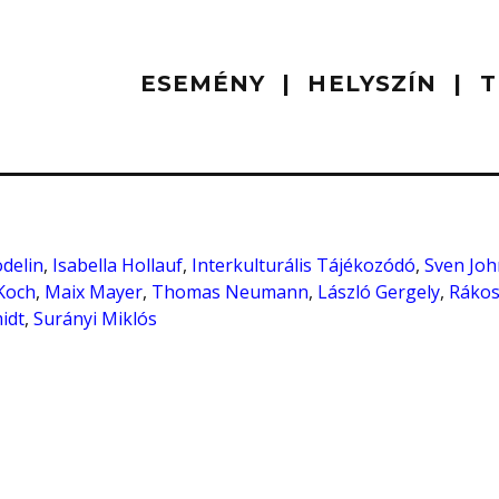
ESEMÉNY
HELYSZÍN
T
delin
,
Isabella Hollauf
,
Interkulturális Tájékozódó
,
Sven Jo
 Koch
,
Maix Mayer
,
Thomas Neumann
,
László Gergely
,
Rákos
idt
,
Surányi Miklós