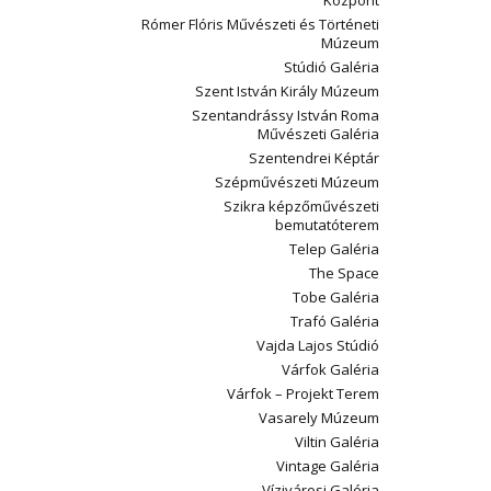
Központ
Rómer Flóris Művészeti és Történeti
Múzeum
Stúdió Galéria
Szent István Király Múzeum
Szentandrássy István Roma
Művészeti Galéria
Szentendrei Képtár
Szépművészeti Múzeum
Szikra képzőművészeti
bemutatóterem
Telep Galéria
The Space
Tobe Galéria
Trafó Galéria
Vajda Lajos Stúdió
Várfok Galéria
Várfok – Projekt Terem
Vasarely Múzeum
Viltin Galéria
Vintage Galéria
Vízivárosi Galéria