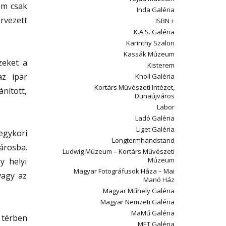
nem csak
Inda Galéria
rvezett
ISBN +
K.A.S. Galéria
Karinthy Szalon
Kassák Múzeum
zeket a
Kisterem
az ipar
Knoll Galéria
Kortárs Művészeti Intézet,
ánított,
Dunaújváros
Labor
Ladó Galéria
Liget Galéria
egykori
Longtermhandstand
árosba.
Ludwig Múzeum – Kortárs Művészeti
Múzeum
y helyi
Magyar Fotográfusok Háza – Mai
vagy az
Manó Ház
Magyar Műhely Galéria
Magyar Nemzeti Galéria
MaMű Galéria
s térben
MET Galéria