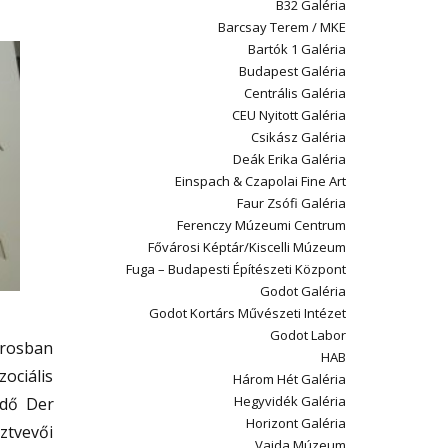
B32 Galéria
Barcsay Terem / MKE
Bartók 1 Galéria
Budapest Galéria
Centrális Galéria
CEU Nyitott Galéria
Csikász Galéria
Deák Erika Galéria
Einspach & Czapolai Fine Art
Faur Zsófi Galéria
Ferenczy Múzeumi Centrum
Fővárosi Képtár/Kiscelli Múzeum
Fuga – Budapesti Építészeti Központ
Godot Galéria
Godot Kortárs Művészeti Intézet
Godot Labor
árosban
HAB
ociális
Három Hét Galéria
Hegyvidék Galéria
ödő Der
Horizont Galéria
ztvevői
Vajda Múzeum