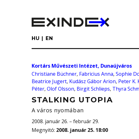
Skip
to
main
content
HU
EN
Kortárs Művészeti Intézet, Dunaújváros
Christiane Büchner
,
Fabricius Anna
,
Sophie Do
Beatrice Jugert
,
Kudász Gábor Arion
,
Peter K.
Péter
,
Olof Olsson
,
Birgit Schlieps
,
Thyra Schm
STALKING UTOPIA
A város nyomában
2008. január 26. – február 29.
Megnyitó
:
2008. január 25. 18:00