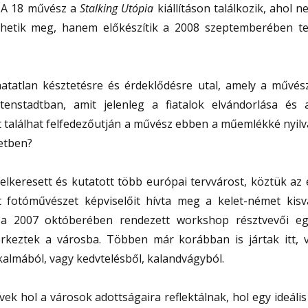
e. A 18 művész a
Stalking Utópia
kiállításon találkozik, ahol 
etik meg, hanem előkészítik a 2008 szeptemberében te
hatatlan késztetésre és érdeklődésre utal, amely a művés
tenstadtban, amit jelenleg a fiatalok elvándorlása és 
it találhat felfedezőutján a művész ebben a műemlékké nyilv
zetben?
keresett és kutatott több európai tervvárost, köztük az 
met fotóművészet képviselőit hívta meg a kelet-német kisv
 a 2007 októberében rendezett workshop résztvevői eg
keztek a városba. Többen már korábban is jártak itt, 
kalmából, vagy kedvtelésből, kalandvágyból.
vek hol a városok adottságaira reflektálnak, hol egy ideáli