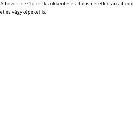
. A bevett nézőpont kizökkentése által ismeretlen arcait mu
et és vágyképeket is.