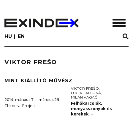
Skip
to
main
TOGGL
content
HU
EN
VIKTOR FREŠO
MINT KIÁLLÍTÓ MŰVÉSZ
VIKTOR FREŠO
,
LUCIA TALLOVÁ
,
MILAN VAGAČ
2014. március 7. ‒ március 29.
Felhőkarcolók,
Chimera-Project
menyasszonyok és
kerekek
→