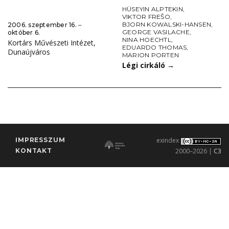
HÜSEYIN ALPTEKIN
,
VIKTOR FREŠO
,
BJORN KOWALSKI-HANSEN
,
2006. szeptember 16. ‒
GEORGE VASILACHE
,
október 6.
NINA HOECHTL
,
Kortárs Művészeti Intézet,
EDUARDO THOMAS
,
Dunaújváros
MARION PORTEN
Légi cirkáló
→
IMPRESSZUM
exindex
KONTAKT
2000–2026 |
C3