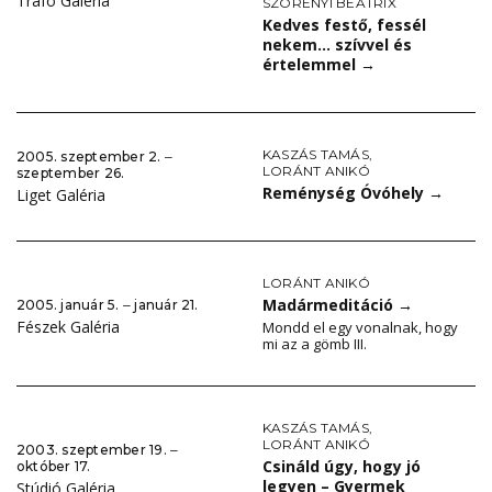
Trafó Galéria
SZÖRÉNYI BEATRIX
Kedves festő, fessél
nekem… szívvel és
értelemmel
→
KASZÁS TAMÁS
,
2005. szeptember 2. ‒
LORÁNT ANIKÓ
szeptember 26.
Reménység Óvóhely
→
Liget Galéria
LORÁNT ANIKÓ
Madármeditáció
→
2005. január 5. ‒ január 21.
Fészek Galéria
Mondd el egy vonalnak, hogy
mi az a gömb III.
KASZÁS TAMÁS
,
LORÁNT ANIKÓ
2003. szeptember 19. ‒
Csináld úgy, hogy jó
október 17.
legyen – Gyermek
Stúdió Galéria