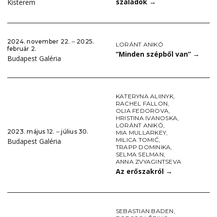
szaladok
→
Kisterem
2024. november 22. ‒ 2025.
LORÁNT ANIKÓ
február 2.
”Minden szépből van”
→
Budapest Galéria
KATERYNA ALIINYK
,
RACHEL FALLON
,
OLIA FEDOROVA
,
HRISTINA IVANOSKA
,
LORÁNT ANIKÓ
,
2023. május 12. ‒ július 30.
MIA MULLARKEY
,
MILICA TOMIĆ
,
Budapest Galéria
TRAPP DOMINIKA
,
SELMA SELMAN
,
ANNA ZVYAGINTSEVA
Az erőszakról
→
SEBASTIAN BADEN
,