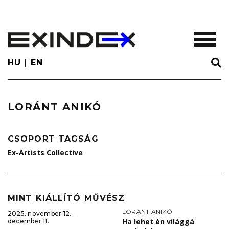
Skip
to
main
TOGGL
content
HU
EN
LORÁNT ANIKÓ
CSOPORT TAGSÁG
Ex-Artists Collective
MINT KIÁLLÍTÓ MŰVÉSZ
LORÁNT ANIKÓ
2025. november 12. ‒
Ha lehet én világgá
december 11.