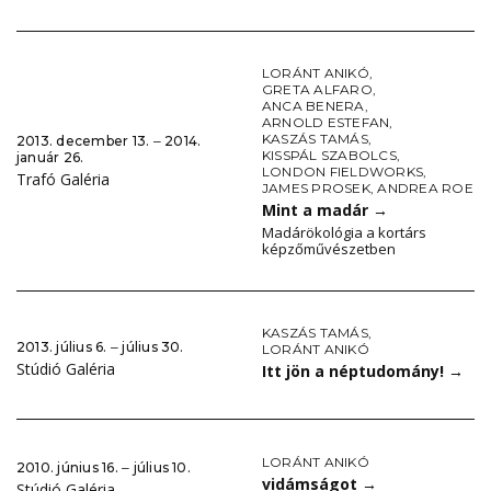
LORÁNT ANIKÓ
,
GRETA ALFARO
,
ANCA BENERA
,
ARNOLD ESTEFAN
,
KASZÁS TAMÁS
,
2013. december 13. ‒ 2014.
KISSPÁL SZABOLCS
,
január 26.
LONDON FIELDWORKS
,
Trafó Galéria
JAMES PROSEK
,
ANDREA ROE
Mint a madár
→
Madárökológia a kortárs
képzőművészetben
KASZÁS TAMÁS
,
2013. július 6. ‒ július 30.
LORÁNT ANIKÓ
Stúdió Galéria
Itt jön a néptudomány!
→
LORÁNT ANIKÓ
2010. június 16. ‒ július 10.
vidámságot
→
Stúdió Galéria