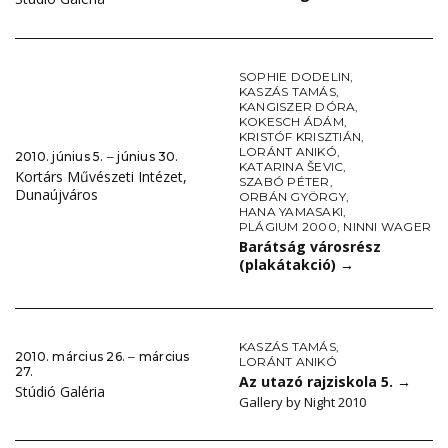
SOPHIE DODELIN
,
KASZÁS TAMÁS
,
KANGISZER DÓRA
,
KOKESCH ÁDÁM
,
KRISTÓF KRISZTIÁN
,
LORÁNT ANIKÓ
,
2010. június 5. ‒ június 30.
KATARINA ŠEVIC
,
Kortárs Művészeti Intézet,
SZABÓ PÉTER
,
Dunaújváros
ORBÁN GYÖRGY
,
HANA YAMASAKI
,
PLÁGIUM 2000
,
NINNI WAGER
Barátság városrész
(plakátakció)
→
KASZÁS TAMÁS
,
2010. március 26. ‒ március
LORÁNT ANIKÓ
27.
Az utazó rajziskola 5.
→
Stúdió Galéria
Gallery by Night 2010