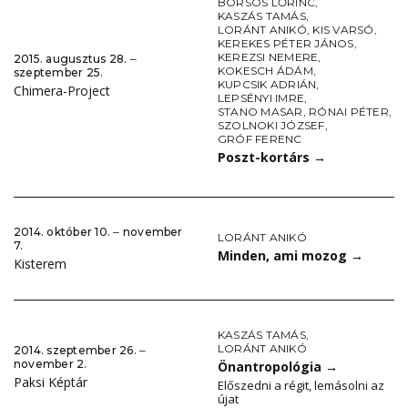
BORSOS LŐRINC
,
KASZÁS TAMÁS
,
LORÁNT ANIKÓ
,
KIS VARSÓ
,
KEREKES PÉTER JÁNOS
,
KEREZSI NEMERE
,
2015. augusztus 28. ‒
KOKESCH ÁDÁM
,
szeptember 25.
KUPCSIK ADRIÁN
,
Chimera-Project
LEPSÉNYI IMRE
,
STANO MASAR
,
RÓNAI PÉTER
,
SZOLNOKI JÓZSEF
,
GRÓF FERENC
Poszt-kortárs
→
2014. október 10. ‒ november
LORÁNT ANIKÓ
7.
Minden, ami mozog
→
Kisterem
KASZÁS TAMÁS
,
LORÁNT ANIKÓ
2014. szeptember 26. ‒
november 2.
Önantropológia
→
Paksi Képtár
Előszedni a régit, lemásolni az
újat