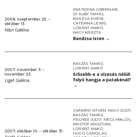
EKATERINA OBERMAIR
,
ST.AUBY TAMÁS
,
KISS ÉVA EMESE
,
2008. szeptember 25. ‒
CATERINA LEWIS
,
október 13.
LORÁNT ANIKÓ
,
N&n Galéria
NAGY KRISZTA
Bandzsa Isten
→
KASZÁS TAMÁS
,
LORÁNT ANIKÓ
2007. november 3. ‒
Erősebb-e a vízesés nélüli
november 23.
folyó hangja a patakénál?
Liget Galéria
→
CSÁKÁNY ISTVÁN
,
NAGY JUDIT
,
KASZÁS TAMÁS
,
FISCHER JUDIT
,
MÉCS MIKLÓS
,
KRISTÓF KRISZTIÁN
,
LORÁNT ANIKÓ
,
2007. október 10. ‒ október 31.
HUGO CANOILAS
,