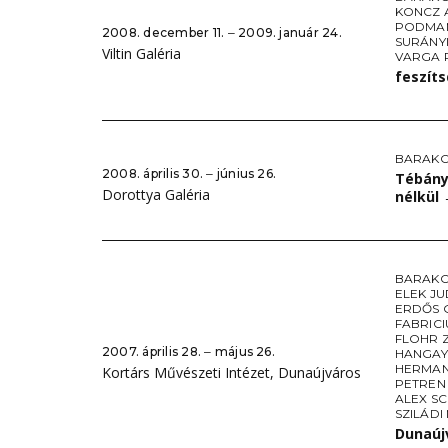
KONCZ 
PODMAN
2008. december 11. ‒ 2009. január 24.
SURÁNYI
Viltin Galéria
VARGA 
feszíts
BARAKO
2008. április 30. ‒ június 26.
Tébány
Dorottya Galéria
nélkül
BARAKO
ELEK JU
ERDŐS 
FABRIC
FLOHR Z
2007. április 28. ‒ május 26.
HANGAY
HERMAN
Kortárs Művészeti Intézet, Dunaújváros
PETREN
ALEX S
SZILÁDI
Dunaújv