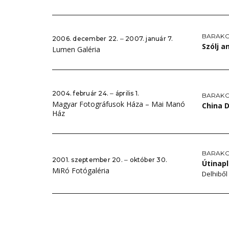
BARAKO
2006. december 22. ‒ 2007. január 7.
Szólj 
Lumen Galéria
2004. február 24. ‒ április 1.
BARAKO
Magyar Fotográfusok Háza – Mai Manó
China D
Ház
BARAKO
2001. szeptember 20. ‒ október 30.
Útinap
MiRó Fotógaléria
Delhibő