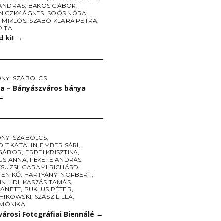
ANDRÁS
,
BAKOS GÁBOR
,
ICZKY ÁGNES
,
SOÓS NÓRA
,
 MIKLÓS
,
SZABÓ KLÁRA PETRA
,
RITA
d ki!
→
NYI SZABOLCS
a – Bányászváros bánya
→
NYI SZABOLCS
,
DIT KATALIN
,
EMBER SÁRI
,
GÁBOR
,
ERDEI KRISZTINA
,
IUS ANNA
,
FEKETE ANDRÁS
,
SUZSI
,
GARAMI RICHÁRD
,
 ENIKŐ
,
HARTYÁNYI NORBERT
,
N ILDI
,
KASZÁS TAMÁS
,
 ANETT
,
PUKLUS PÉTER
,
CHIKOWSKI
,
SZÁSZ LILLA
,
 MÓNIKA
árosi Fotográfiai Biennálé
→