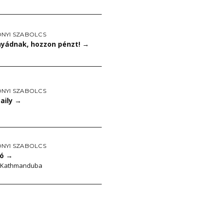
NYI SZABOLCS
anyádnak, hozzon pénzt!
→
NYI SZABOLCS
aily
→
NYI SZABOLCS
ló
→
l Kathmanduba