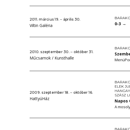
BARAKO
2011. március 19. ‒ április 30.
0-3
→
Viltin Galéria
BARAKO
2010. szeptember 30. ‒ október 31.
Szembe
Műcsarnok / Kunsthalle
MenüPo
BARAKO
ELEK JU
HANGAY
2009. szeptember 18. ‒ október 16.
SZÁSZ L
HattyúHáz
Napos 
A mosol
BARAKO