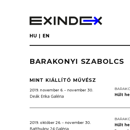
Skip
to
main
content
HU
EN
BARAKONYI SZABOLCS
MINT KIÁLLÍTÓ MŰVÉSZ
BARAKO
2019. november 6. ‒ november 30.
Hűlt he
Deák Erika Galéria
BARAKO
2019. október 26. ‒ november 30.
Hűlt he
Batthyány 24 Galéria