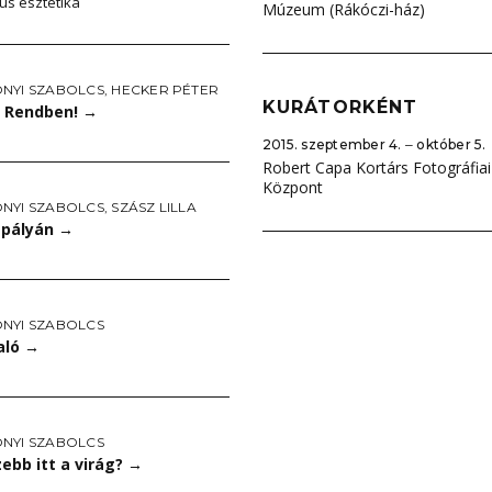
us esztétika
Múzeum (Rákóczi-ház)
NYI SZABOLCS
,
HECKER PÉTER
KURÁTORKÉNT
 Rendben!
→
2015. szeptember 4. ‒ október 5.
Robert Capa Kortárs Fotográfiai
Központ
NYI SZABOLCS
,
SZÁSZ LILLA
 pályán
→
NYI SZABOLCS
aló
→
NYI SZABOLCS
ebb itt a virág?
→