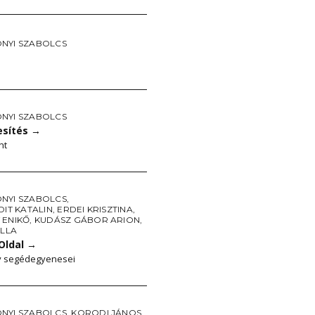
NYI SZABOLCS
NYI SZABOLCS
sítés
→
nt
NYI SZABOLCS
,
DIT KATALIN
,
ERDEI KRISZTINA
,
 ENIKŐ
,
KUDÁSZ GÁBOR ARION
,
ILLA
Oldal
→
y segédegyenesei
NYI SZABOLCS
,
KORODI JÁNOS
,