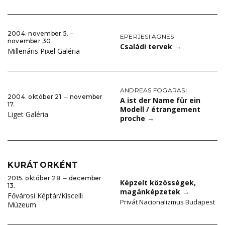
2004. november 5. ‒
EPERJESI ÁGNES
november 30.
Családi tervek
→
Millenáris Pixel Galéria
ANDREAS FOGARASI
2004. október 21. ‒ november
A ist der Name für ein
17.
Modell / étrangement
Liget Galéria
proche
→
KURÁTORKÉNT
2015. október 28. ‒ december
Képzelt közösségek,
13.
magánképzetek
→
Fővárosi Képtár/Kiscelli
Privát Nacionalizmus Budapest
Múzeum