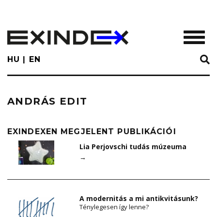
Skip
to
main
TOGGL
content
HU
EN
ANDRÁS EDIT
EXINDEXEN MEGJELENT PUBLIKÁCIÓI
Lia Perjovschi tudás múzeuma
→
A modernitás a mi antikvitásunk?
Ténylegesen így lenne?