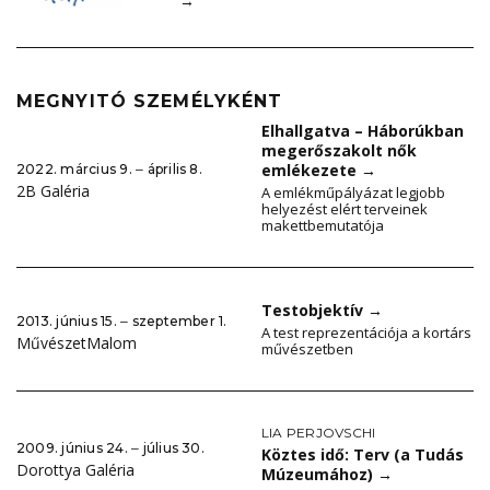
→
MEGNYITÓ SZEMÉLYKÉNT
Elhallgatva – Háborúkban
megerőszakolt nők
emlékezete
→
2022. március 9. ‒ április 8.
2B Galéria
A emlékműpályázat legjobb
helyezést elért terveinek
makettbemutatója
Testobjektív
→
2013. június 15. ‒ szeptember 1.
A test reprezentációja a kortárs
MűvészetMalom
művészetben
LIA PERJOVSCHI
2009. június 24. ‒ július 30.
Köztes idő: Terv (a Tudás
Dorottya Galéria
Múzeumához)
→