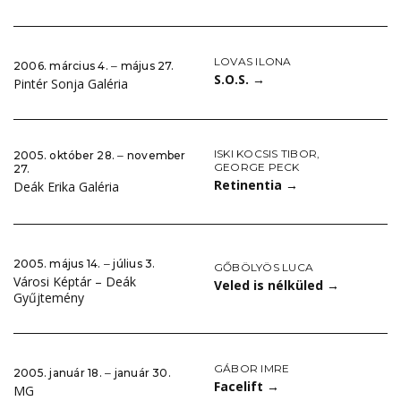
LOVAS ILONA
2006. március 4. ‒ május 27.
S.O.S.
→
Pintér Sonja Galéria
ISKI KOCSIS TIBOR
,
2005. október 28. ‒ november
GEORGE PECK
27.
Retinentia
→
Deák Erika Galéria
2005. május 14. ‒ július 3.
GŐBÖLYÖS LUCA
Városi Képtár – Deák
Veled is nélküled
→
Gyűjtemény
GÁBOR IMRE
2005. január 18. ‒ január 30.
Facelift
→
MG