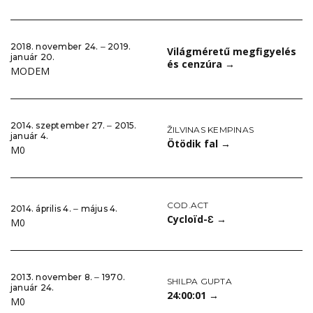
2018. november 24. ‒ 2019.
Világméretű megfigyelés
január 20.
és cenzúra
→
MODEM
2014. szeptember 27. ‒ 2015.
ŽILVINAS KEMPINAS
január 4.
Ötödik fal
→
M0
COD.ACT
2014. április 4. ‒ május 4.
Cycloïd-Ɛ
→
M0
2013. november 8. ‒ 1970.
SHILPA GUPTA
január 24.
24:00:01
→
M0