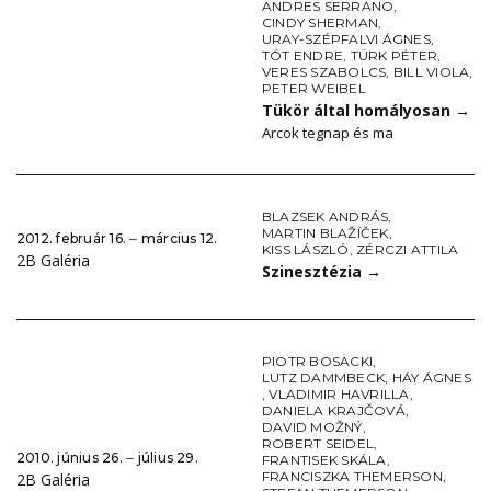
ANDRES SERRANO
,
CINDY SHERMAN
,
URAY-SZÉPFALVI ÁGNES
,
TÓT ENDRE
,
TÜRK PÉTER
,
VERES SZABOLCS
,
BILL VIOLA
,
PETER WEIBEL
Tükör által homályosan
→
Arcok tegnap és ma
BLAZSEK ANDRÁS
,
MARTIN BLAŽÍČEK
,
2012. február 16. ‒ március 12.
KISS LÁSZLÓ
,
ZÉRCZI ATTILA
2B Galéria
Szinesztézia
→
PIOTR BOSACKI
,
LUTZ DAMMBECK
,
HÁY ÁGNES
,
VLADIMIR HAVRILLA
,
DANIELA KRAJČOVÁ
,
DAVID MOŽNÝ
,
ROBERT SEIDEL
,
2010. június 26. ‒ július 29.
FRANTISEK SKÁLA
,
FRANCISZKA THEMERSON
,
2B Galéria