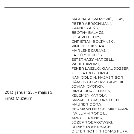
MARINA ABRAMOVIĆ
,
ULAY
,
PETER AERSCHMANN
,
FRANCIS ALŸS
,
BEÖTHY BALÁZS
,
JOSEPH BEUYS
,
CHRISTIAN BOLTANSKI
,
RINEKE DIJKSTRA
,
MARLENE DUMAS
,
ERDÉLY MIKLÓS
,
ESTERHÁZY MARCELL
,
VALIE EXPORT
,
FEHÉR LÁSZLÓ
,
GAÁL JÓZSEF
,
GILBERT & GEORGE
,
NAN GOLDIN
,
HAJAS TIBOR
,
HÁMOS GUSZTÁV
,
GARY HILL
,
JOVIÁN GYÖRGY
,
BIRGIT JÜRGENSSEN
,
2013. január 25. ‒ május 5.
KELEMEN KÁROLY
,
Ernst Múzeum
SARAH LUCAS
,
URS LÜTHI
,
MAURER DÓRA
,
HERMANN NITSCH
,
MIKE PARR
,
WILLIAM POPE L.
,
ARNULF RAINER
,
JÓZEF ROBAKOWSKI
,
ULRIKE ROSENBACH
,
DIETER ROTH
,
THOMAS RUFF
,