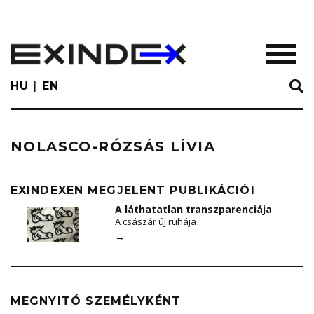
Skip
to
main
TOGGL
content
HU
EN
NOLASCO-RÓZSÁS LÍVIA
EXINDEXEN MEGJELENT PUBLIKÁCIÓI
A láthatatlan transzparenciája
A császár új ruhája
→
MEGNYITÓ SZEMÉLYKÉNT