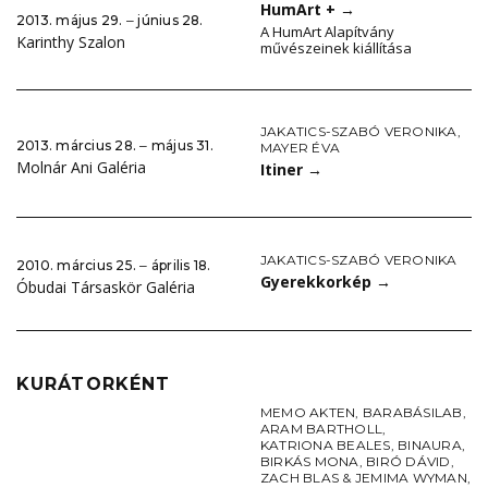
HumArt +
→
2013. május 29. ‒ június 28.
A HumArt Alapítvány
Karinthy Szalon
művészeinek kiállítása
JAKATICS-SZABÓ VERONIKA
,
2013. március 28. ‒ május 31.
MAYER ÉVA
Molnár Ani Galéria
Itiner
→
JAKATICS-SZABÓ VERONIKA
2010. március 25. ‒ április 18.
Gyerekkorkép
→
Óbudai Társaskör Galéria
KURÁTORKÉNT
MEMO AKTEN
,
BARABÁSILAB
,
ARAM BARTHOLL
,
KATRIONA BEALES
,
BINAURA
,
BIRKÁS MONA
,
BIRÓ DÁVID
,
ZACH BLAS & JEMIMA WYMAN
,