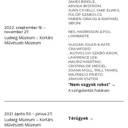
JAMES BRIDLE
,
ARVIDA BYSTRÖM
,
JUAN COVELLI
,
JAKE ELWES
,
FÜLÖP SZABOLCS
,
FABIEN GIRAUD & RAPHAËL
SIBONI
,
2022. szeptember 16. ‒
NEIL HARBISSON & POL
november 27.
LOMBARTE
Ludwig Múzeum – Kortárs
,
Művészeti Múzeum
VLADAN JOLER & KATE
CRAWFORD
,
KÚTVÖLGYI-SZABÓ ÁRON
,
LAWRENCE LEK
,
MAURO MARTINO
,
CRISTINA DE MIDDEL
,
JOANA MOLL
,
PÁLL TAMÁS
,
WILFREDO PRIETO
,
ZÁMORI ESZTER
”Nem vagyok robot”
→
A szingularitás határain
2021. április 30. ‒ június 27.
Térügyek
→
Ludwig Múzeum – Kortárs
Művészeti Múzeum