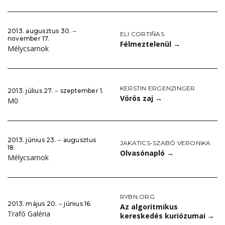
2013. augusztus 30. ‒
ELI CORTIÑAS
november 17.
Félmeztelenül
→
Mélycsarnok
KERSTIN ERGENZINGER
2013. július 27. ‒ szeptember 1.
Vörös zaj
→
M0
2013. június 23. ‒ augusztus
JAKATICS-SZABÓ VERONIKA
18.
Olvasónapló
→
Mélycsarnok
RYBN.ORG
2013. május 20. ‒ június 16.
Az algoritmikus
Trafó Galéria
kereskedés kuriózumai
→