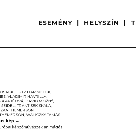
ESEMÉNY
HELYSZÍN
T
BOSACKI
,
LUTZ DAMMBECK
,
NES
,
VLADIMIR HAVRILLA
,
A KRAJČOVÁ
,
DAVID MOŽNÝ
,
 SEIDEL
,
FRANTISEK SKÁLA
,
SZKA THEMERSON
,
 THEMERSON
,
WALICZKY TAMÁS
kus kép
→
urópai képzőművészek animációs