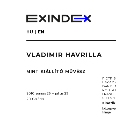
Skip
to
main
content
HU
EN
VLADIMIR HAVRILLA
MINT KIÁLLÍTÓ MŰVÉSZ
PIOTR 
HÁY ÁG
DANIEL
ROBERT
2010. június 26. ‒ július 29.
FRANCI
STEFAN
2B Galéria
Kineti
közép-e
filmjei