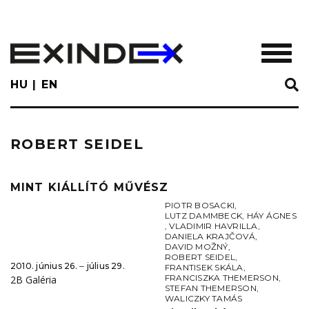
Skip
to
main
TOGGL
content
HU
EN
ROBERT SEIDEL
MINT KIÁLLÍTÓ MŰVÉSZ
PIOTR BOSACKI
,
LUTZ DAMMBECK
,
HÁY ÁGNES
,
VLADIMIR HAVRILLA
,
DANIELA KRAJČOVÁ
,
DAVID MOŽNÝ
,
ROBERT SEIDEL
,
2010. június 26. ‒ július 29.
FRANTISEK SKÁLA
,
FRANCISZKA THEMERSON
,
2B Galéria
STEFAN THEMERSON
,
WALICZKY TAMÁS