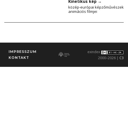
Kinetikus kép
→
közép-európai képzőművészek
animációs filmjei
IMPRESSZUM
exindex
KONTAKT
2000–2026 |
C3