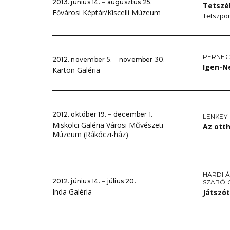
2013. június 14. ‒ augusztus 25.
Tetszé
Fővárosi Képtár/Kiscelli Múzeum
Tetszpor
PERNEC
2012. november 5. ‒ november 30.
Igen-
Karton Galéria
2012. október 19. ‒ december 1.
LENKEY
Miskolci Galéria Városi Művészeti
Az ott
Múzeum (Rákóczi-ház)
HARDI 
2012. június 14. ‒ július 20.
SZABÓ 
Inda Galéria
Játszó