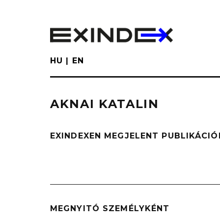
Skip
to
main
content
HU
EN
AKNAI KATALIN
EXINDEXEN MEGJELENT PUBLIKÁCIÓ
MEGNYITÓ SZEMÉLYKÉNT