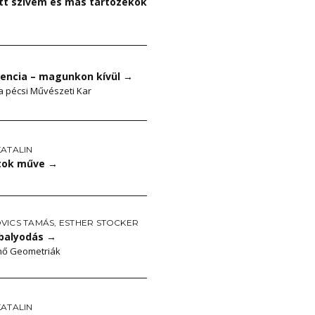
ott szívem és más tartozékok
tencia – magunkon kívül
→
a pécsi Művészeti Kar
KATALIN
atok műve
→
VICS TAMÁS
,
ESTHER STOCKER
balyodás
→
nő Geometriák
KATALIN