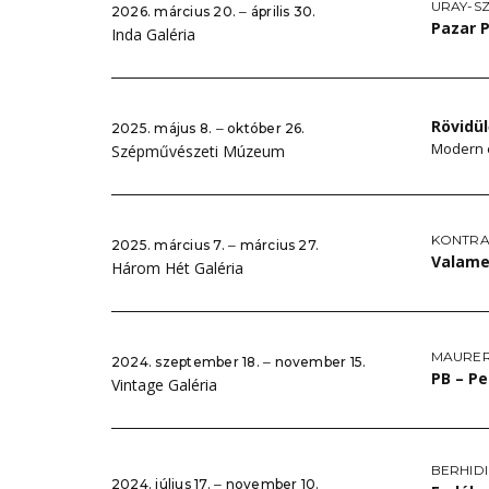
URAY-S
2026. március 20. ‒ április 30.
Pazar P
Inda Galéria
Rövidül
2025. május 8. ‒ október 26.
Modern é
Szépművészeti Múzeum
KONTRA
2025. március 7. ‒ március 27.
Valame
Három Hét Galéria
MAURE
2024. szeptember 18. ‒ november 15.
PB – P
Vintage Galéria
BERHIDI
2024. július 17. ‒ november 10.