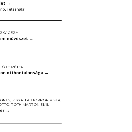
let
→
nó, Tetszhalál
ZKY GÉZA
Nem művészet
→
-TÓTH PÉTER
hon otthontalansága
→
ÁGNES
,
KISS RITA
,
HORROR PISTA
,
OTTÓ
,
TÓTH MÁRTON EMIL
tér
→