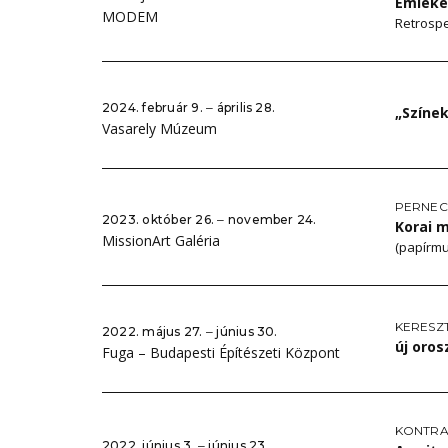
Emlékez
MODEM
Retrospek
2024. február 9. ‒ április 28.
„Színe
Vasarely Múzeum
PERNEC
2023. október 26. ‒ november 24.
Korai 
MissionArt Galéria
(papírmu
KERESZ
2022. május 27. ‒ június 30.
új oro
Fuga – Budapesti Építészeti Központ
KONTRA
2022. június 3. ‒ június 23.