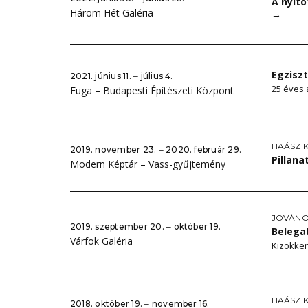
A nyit
Három Hét Galéria
→
Egzisz
2021. június 11. ‒ július 4.
25 éves 
Fuga – Budapesti Építészeti Központ
HAÁSZ 
2019. november 23. ‒ 2020. február 29.
Pillan
Modern Képtár – Vass-gyűjtemény
JOVÁNO
2019. szeptember 20. ‒ október 19.
Belega
Várfok Galéria
Kizökke
HAÁSZ 
2018. október 19. ‒ november 16.