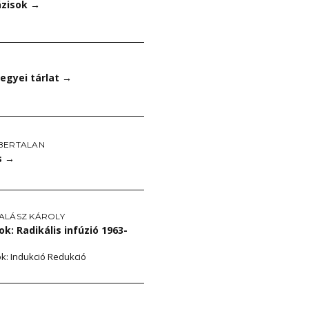
ázisok
→
egyei tárlat
→
BERTALAN
s
→
ALÁSZ KÁROLY
ok: Radikális infúzió 1963-
: Indukció Redukció