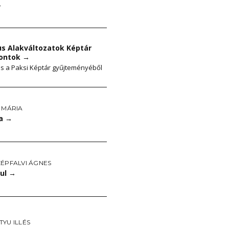
→
us Alakváltozatok Képtár
ontok
→
s a Paksi Képtár gyűjteményéből
 MÁRIA
da
→
ZÉPFALVI ÁGNES
dul
→
YU ILLÉS