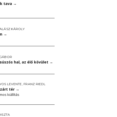
k tava
→
ALÁSZ KÁROLY
um
→
 GÁBOR
súszós hal, az élő kövület
→
YOS LEVENTE
,
FRANZ RIEDL
zárt tér
→
os kiállítás
RISZTA