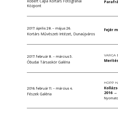
Robert Capa Kortárs Fotográfiai
Parafr
Központ
2017. április 28. ‒ május 26.
Fejér m
Kortárs Művészeti Intézet, Dunaújváros
VARGA 
2017. február 8. ‒ március 5.
Meríté
Óbudai Társaskör Galéria
HOPP H
Kollázs
2016. február 11. ‒ március 4.
2016
→
Fészek Galéria
Nyomatok