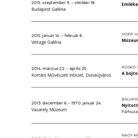
2015. szeptember 9. ‒ október 18.
Emléke
Budapest Galéria
HOPP H
2015. január 14. ‒ február 6.
Múze
Vintage Galéria
ROSKÓ
2014. március 22. ‒ április 25.
A bojto
Kortárs Művészeti Intézet, Dunaújváros
BÁLVÁN
2013. december 6. ‒ 1970. január 24.
Nyitott
Vasarely Múzeum
Párhuzam
NAGY K