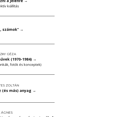
ni a jelenre
→
tív kiállítás
k, számok”
→
ZKY GÉZA
művek (1970-1984)
→
nkák, fotók és konceptek)
TES ZOLTÁN
sz (és más) anyag
→
 ÁGNES