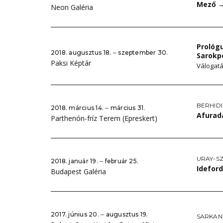
Mező
Neon Galéria
Prológ
2018. augusztus 18. ‒ szeptember 30.
Sarokp
Paksi Képtár
Válogatá
BERHIDI
2018. március 14. ‒ március 31.
Afura
Parthenón-fríz Terem (Epreskert)
URAY-S
2018. január 19. ‒ február 25.
Idefor
Budapest Galéria
2017. június 20. ‒ augusztus 19.
SARKANT