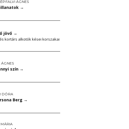
ZÉPFALVI ÁGNES
illanatok
→
ő jövő
→
s kortárs alkotók kései korszakai
 ÁGNES
nnyi szín
→
R DÓRA
ersona Berg
→
 MÁRIA