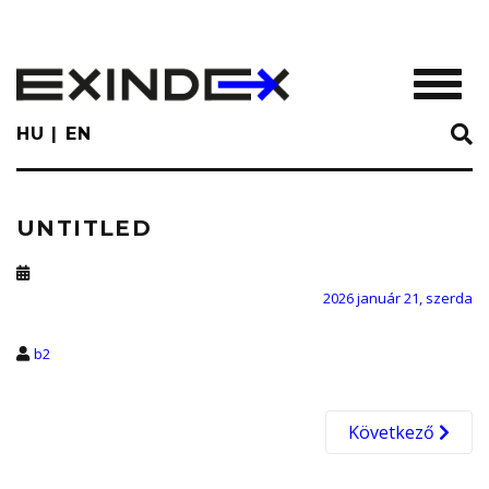
Skip
to
main
TOGGL
content
HU
EN
UNTITLED
2026 január 21, szerda
b2
Következő