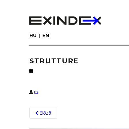
Skip
to
main
content
HU
EN
STRUTTURE
b2
Előző